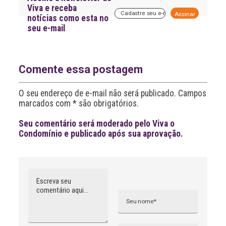
Viva e receba
A
notícias como esta no
l
seu e-mail
t
e
r
n
a
Comente essa postagem
t
i
O seu endereço de e-mail não será publicado. Campos
v
marcados com * são obrigatórios.
e
:
Seu comentário será moderado pelo Viva o
Condomínio e publicado após sua aprovação.
Comentário
Nome
A
l
t
e
r
n