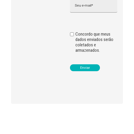
Email
a
t
i
v
e
:
Concordo que meus
dados enviados serão
coletados e
armazenados.
Leia
>
<
mais
notícias