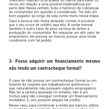
financeiro realizam uma análise do cliente para saber os
riscos em relação a uma possível inadimplência por
parte dele. Nesse sentido, todo o histórico de cobranças
do consumidor em questão é considerado. Ter sido um
bom pagador ao longo da vida conta muito nessa etapa.
Caso a pessoa não tenha atrasado contas, é provável
que o seu score de crédito seja alto. A renda mensal
também é outro fator de peso na hora de definir a
pontuação do consumidor. Ao requisitar um alto valor de
empréstimo, ele precisa, ao menos, possuir uma renda
condizente com tal pedido.
3- Posso adquirir um financiamento mesmo
não tendo um contracheque formal?
O caso de não possuir um contracheque formal ou um
holerite diz respeito aos trabalhadores autônomos —
que, naturalmente, não possuem registro empregatício.
Não ter a carteira assinada, no entanto, não é um
motivo para não conseguir contratar um financiamento
imobiliário. É, sim, possível adquirir tal crédito.
Nesse caso, para comprovar a renda aos bancos, utiliza-