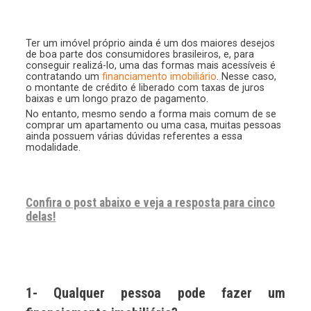
Ter um imóvel próprio ainda é um dos maiores desejos
de boa parte dos consumidores brasileiros, e, para
conseguir realizá-lo, uma das formas mais acessíveis é
contratando um
financiamento imobiliário
. Nesse caso,
o montante de crédito é liberado com taxas de juros
baixas e um longo prazo de pagamento.
No entanto, mesmo sendo a forma mais comum de se
comprar um apartamento ou uma casa, muitas pessoas
ainda possuem várias dúvidas referentes a essa
modalidade.
Confira o post abaixo e veja a resposta para cinco
delas!
1- Qualquer pessoa pode fazer um