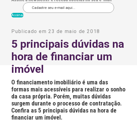
A
l
Publicado em 23 de maio de 2018
t
e
5 principais dúvidas na
r
n
hora de financiar um
a
t
i
imóvel
v
e
:
O financiamento imobiliário é uma das
formas mais acessíveis para realizar o sonho
da casa própria. Porém, muitas dúvidas
surgem durante o processo de contratação.
Confira as 5 principais dúvidas na hora de
financiar um imóvel.