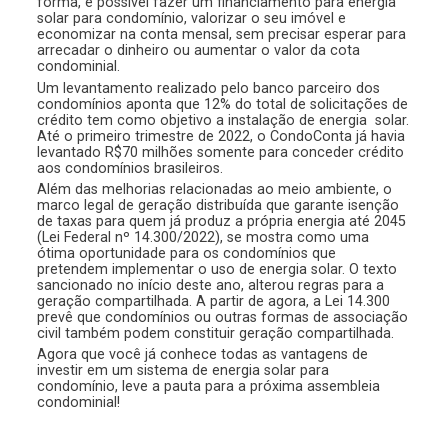
forma, é possível fazer um financiamento para energia
solar para condomínio, valorizar o seu imóvel e
economizar na conta mensal, sem precisar esperar para
arrecadar o dinheiro ou aumentar o valor da cota
condominial.
Um levantamento realizado pelo banco parceiro dos
condomínios aponta que 12% do total de solicitações de
crédito tem como objetivo a instalação de energia solar.
Até o primeiro trimestre de 2022, o CondoConta já havia
levantado R$70 milhões somente para conceder crédito
aos condomínios brasileiros.
Além das melhorias relacionadas ao meio ambiente, o
marco legal de geração distribuída que garante isenção
de taxas para quem já produz a própria energia até 2045
(Lei Federal nº 14.300/2022), se mostra como uma
ótima oportunidade para os condomínios que
pretendem implementar o uso de energia solar. O texto
sancionado no início deste ano, alterou regras para a
geração compartilhada. A partir de agora, a Lei 14.300
prevê que condomínios ou outras formas de associação
civil também podem constituir geração compartilhada.
Agora que você já conhece todas as vantagens de
investir em um sistema de energia solar para
condomínio, leve a pauta para a próxima assembleia
condominial!