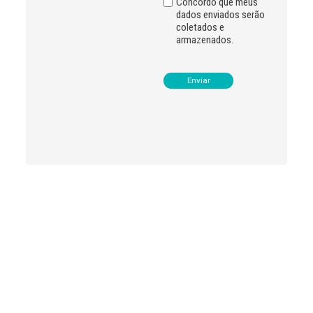
Concordo que meus
dados enviados serão
coletados e
armazenados.
Leia
>
<
mais
notícias