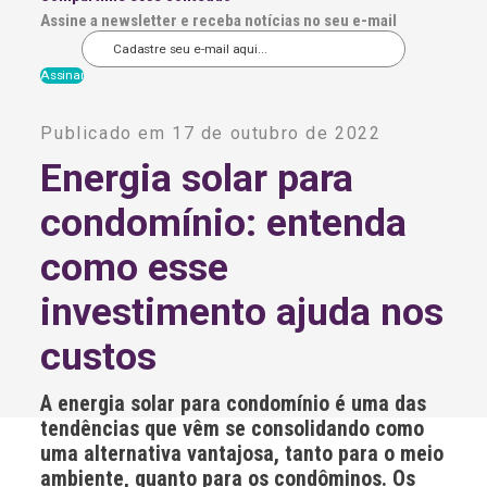
Assine a newsletter e receba notícias no seu e-mail
A
l
Publicado em 17 de outubro de 2022
t
e
Energia solar para
r
n
condomínio: entenda
a
t
i
como esse
v
e
investimento ajuda nos
:
custos
A energia solar para condomínio é uma das
tendências que vêm se consolidando como
uma alternativa vantajosa, tanto para o meio
ambiente, quanto para os condôminos. Os