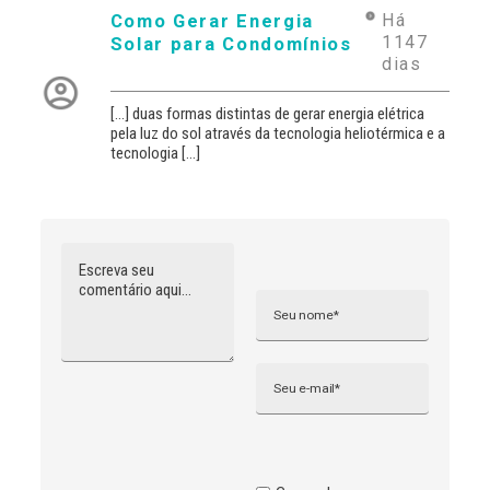
Como Gerar Energia
Há
1147
Solar para Condomínios
dias
[…] duas formas distintas de gerar energia elétrica
pela luz do sol através da tecnologia heliotérmica e a
tecnologia […]
Comentário
Nome
A
l
t
e
r
n
Email
a
t
i
v
e
: