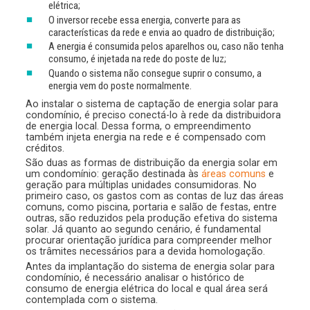
elétrica;
O inversor recebe essa energia, converte para as
características da rede e envia ao quadro de distribuição;
A energia é consumida pelos aparelhos ou, caso não tenha
consumo, é injetada na rede do poste de luz;
Quando o sistema não consegue suprir o consumo, a
energia vem do poste normalmente.
Ao instalar o sistema de captação de energia solar para
condomínio, é preciso conectá-lo à rede da distribuidora
de energia local. Dessa forma, o empreendimento
também injeta energia na rede e é compensado com
créditos.
São duas as formas de distribuição da energia solar em
um condomínio: geração destinada às
áreas comuns
e
geração para múltiplas unidades consumidoras. No
primeiro caso, os gastos com as contas de luz das áreas
comuns, como piscina, portaria e salão de festas, entre
outras, são reduzidos pela produção efetiva do sistema
solar. Já quanto ao segundo cenário, é fundamental
procurar orientação jurídica para compreender melhor
os trâmites necessários para a devida homologação.
Antes da implantação do sistema de energia solar para
condomínio, é necessário analisar o histórico de
consumo de energia elétrica do local e qual área será
contemplada com o sistema.