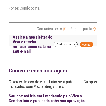
Fonte: Condoconta
Comunicar erro
Sugerir pauta
Assine a newsletter do
Viva e receba
A
notícias como esta no
l
seu e-mail
t
e
r
n
a
Comente essa postagem
t
i
O seu endereço de e-mail não será publicado. Campos
v
marcados com * são obrigatórios.
e
:
Seu comentário será moderado pelo Viva o
Condomínio e publicado após sua aprovação.