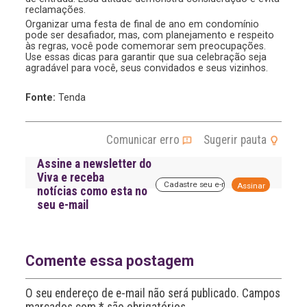
reclamações.
Organizar uma festa de final de ano em condomínio
pode ser desafiador, mas, com planejamento e respeito
às regras, você pode comemorar sem preocupações.
Use essas dicas para garantir que sua celebração seja
agradável para você, seus convidados e seus vizinhos.
Fonte:
Tenda
Comunicar erro
Sugerir pauta
Assine a newsletter do
Viva e receba
A
notícias como esta no
l
seu e-mail
t
e
r
n
a
Comente essa postagem
t
i
O seu endereço de e-mail não será publicado. Campos
v
e