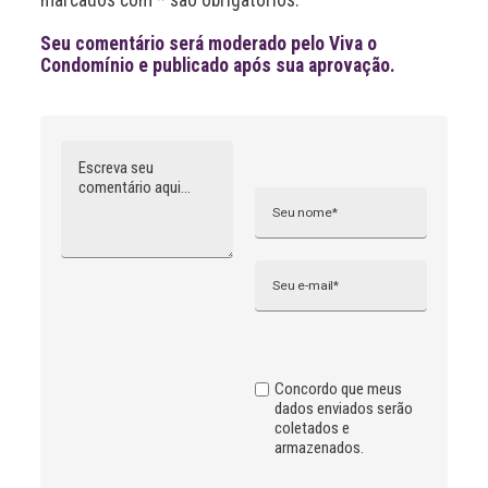
marcados com * são obrigatórios.
:
Seu comentário será moderado pelo Viva o
Condomínio e publicado após sua aprovação.
Comentário
Nome
A
l
t
e
r
n
Email
a
t
i
v
e
:
Concordo que meus
dados enviados serão
coletados e
armazenados.