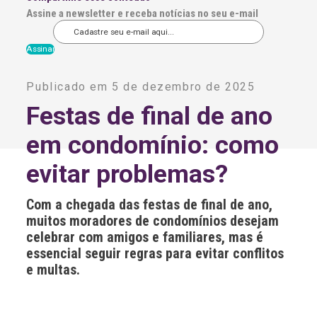
Assine a newsletter e receba notícias no seu e-mail
A
l
Publicado em 5 de dezembro de 2025
t
e
Festas de final de ano
r
n
em condomínio: como
a
t
i
evitar problemas?
v
e
:
Com a chegada das festas de final de ano,
muitos moradores de condomínios desejam
celebrar com amigos e familiares, mas é
essencial seguir regras para evitar conflitos
e multas.