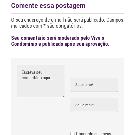
a
Comente essa postagem
t
i
O seu endereço de e-mail não será publicado. Campos
v
marcados com * são obrigatórios.
e
:
Seu comentário será moderado pelo Viva o
Condomínio e publicado após sua aprovação.
Comentário
Nome
A
l
t
e
r
n
Email
a
t
i
v
e
:
Concordo que meus