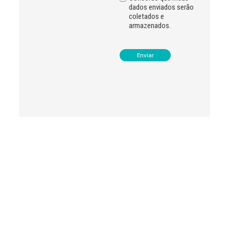
dados enviados serão
coletados e
armazenados.
Leia
>
<
mais
notícias