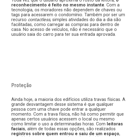
Toda vez que o usuário aproxima o rosto da leitora,
o
reconhecimento é feito no mesmo instante
. Com a
tecnologia, os moradores não dependem de chaves ou
tags para acessarem o condomínio. Também por ser um
recurso
contactless
, simples atividades do dia a dia são
facilitadas, como carregar as compras para dentro de
casa. No acesso de veículos, não é necessário que o
usuário saia do carro para ter sua entrada aprovada.
Proteção
Ainda hoje, a maioria dos edifícios utiliza travas físicas. A
grande desvantagem desse sistema é que qualquer
pessoa com uma chave pode entrar a qualquer
momento. Com a trava física, não há como permitir que
apenas certos usuários acessem o local ou mesmo
como limitar o uso a determinadas horas. Com
leitoras
faciais
, além de todas essas opções, são realizados
registros sobre quem entrou e saiu de um espaço
,