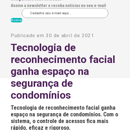
Assine a newsletter e receba notícias no seu e-mail
A
l
Publicado em 30 de abril de 2021
t
e
Tecnologia de
r
n
reconhecimento facial
a
t
i
ganha espaço na
v
e
segurança de
:
condomínios
Tecnologia de reconhecimento facial ganha
espaço na segurança de condomínios. Com o
sistema, o controle de acessos fica mais
rápido, eficaz e rigoroso.