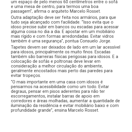
um espaço de pelo menos 60 centímetros entre o sofá
e uma mesa de centro, para termos uma boa
passagem”, afirma o arquiteto Marcelo Rosset.
Outra adaptação deve ser feita nos armários, para que
tudo seja alcançado com facilidade. “Isso evita que o
idoso precise subir em bancos ou escadas para acessar
alguma coisa no dia a dia. E apostar em um mobiliário
mais rígido e com formas arredondadas. Evitar vidros
também é uma segurança”, pontua Consuelo Jorge.
Tapetes devem ser deixados de lado em um lar acessível
para idosos, principalmente os muito finos. Escadas
também são barreiras físicas perigosas para idosos. E a
colocação de sofás e poltronas deve levar em
consideração a melhor circulação do ambiente,
geralmente encostados mais perto das paredes para
evitar tropeços.
“O mais importante em uma casa com idosos é
pensarmos na acessibilidade como um todo. Evitar
degraus, pensar em pisos aderentes para não ter
escorregamentos, instalar barras de apoio em
corredores e áreas molhadas, aumentar a quantidade de
iluminação da residência e evitar mobiliário baixo e com
profundidade grande”, ensina Marcelo Rosset.