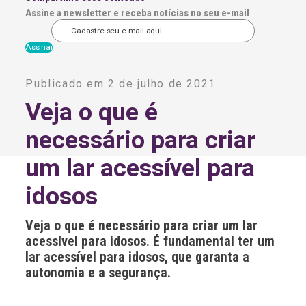
Assine a newsletter e receba notícias no seu e-mail
A
l
Publicado em 2 de julho de 2021
t
e
Veja o que é
r
n
necessário para criar
a
t
i
um lar acessível para
v
e
idosos
:
Veja o que é necessário para criar um lar
acessível para idosos. É fundamental ter um
lar acessível para idosos, que garanta a
autonomia e a segurança.