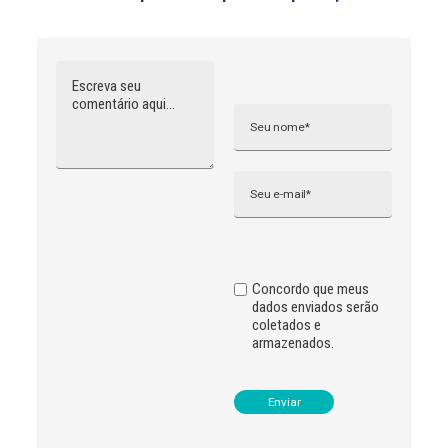
Comentário
Nome
A
l
t
e
r
n
Email
a
t
i
v
e
:
Concordo que meus
dados enviados serão
coletados e
armazenados.