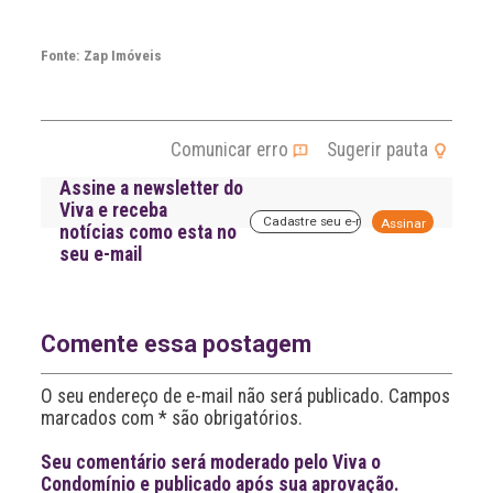
Fonte: Zap Imóveis
Comunicar erro
Sugerir pauta
Assine a newsletter do
Viva e receba
A
notícias como esta no
l
seu e-mail
t
e
r
n
a
Comente essa postagem
t
i
O seu endereço de e-mail não será publicado. Campos
v
marcados com * são obrigatórios.
e
:
Seu comentário será moderado pelo Viva o
Condomínio e publicado após sua aprovação.