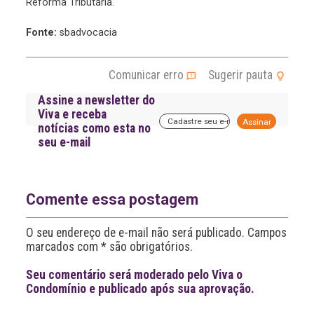
Reforma Tributária.
Fonte:
sbadvocacia
Comunicar erro
Sugerir pauta
Assine a newsletter do
Viva e receba
A
notícias como esta no
l
seu e-mail
t
e
r
n
a
Comente essa postagem
t
i
O seu endereço de e-mail não será publicado. Campos
v
marcados com * são obrigatórios.
e
:
Seu comentário será moderado pelo Viva o
Condomínio e publicado após sua aprovação.