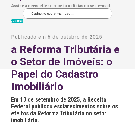
Assine a newsletter e receba notícias no seu e-mail
A
l
Publicado em 6 de outubro de 2025
t
e
a Reforma Tributária e
r
n
o Setor de Imóveis: o
a
t
i
Papel do Cadastro
v
e
Imobiliário
:
Em 10 de setembro de 2025, a Receita
Federal publicou esclarecimentos sobre os
efeitos da Reforma Tributária no setor
imobiliário.