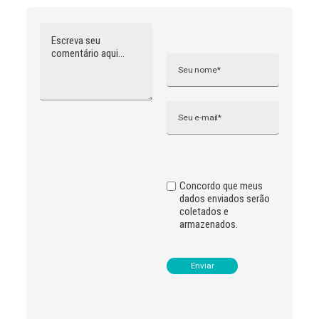
Comentário
Nome
A
l
t
e
r
n
Email
a
t
i
v
e
:
Concordo que meus
dados enviados serão
coletados e
armazenados.