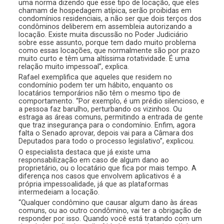
uma norma dizendo que esse tipo de locação, que eles
chamam de hospedagem atípica, serão proibidas em
condomínios residenciais, a não ser que dois terços dos
condôminos deliberem em assembleia autorizando a
locação. Existe muita discussão no Poder Judiciário
sobre esse assunto, porque tem dado muito problema
como essas locações, que normalmente são por prazo
muito curto e têm uma altíssima rotatividade. É uma
relação muito impessoal”, explica.
Rafael exemplifica que aqueles que residem no
condomínio podem ter um hábito, enquanto os
locatários temporários não têm o mesmo tipo de
comportamento. “Por exemplo, é um prédio silencioso, e
a pessoa faz barulho, perturbando os vizinhos. Ou
estraga as áreas comuns, permitindo a entrada de gente
que traz insegurança para o condomínio. Enfim, agora
falta o Senado aprovar, depois vai para a Câmara dos
Deputados para todo o processo legislativo”, explicou.
O especialista destaca que já existe uma
responsabilização em caso de algum dano ao
proprietário, ou o locatário que fica por mais tempo. A
diferença nos casos que envolvem aplicativos é a
própria impessoalidade, já que as plataformas
intermedeiam a locação.
“Qualquer condômino que causar algum dano às áreas
comuns, ou ao outro condômino, vai ter a obrigação de
responder por isso. Quando você está tratando com um