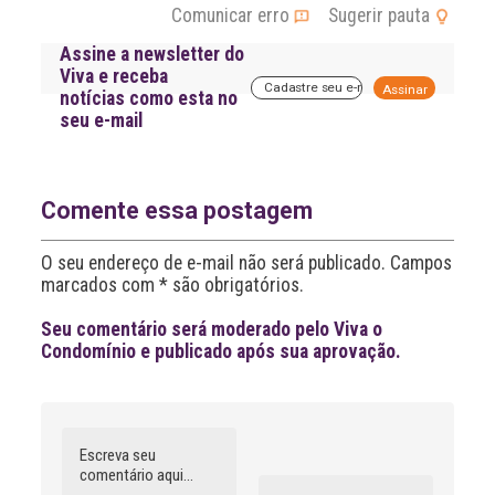
Comunicar erro
Sugerir pauta
Assine a newsletter do
Viva e receba
A
notícias como esta no
l
seu e-mail
t
e
r
n
a
Comente essa postagem
t
i
O seu endereço de e-mail não será publicado. Campos
v
marcados com * são obrigatórios.
e
:
Seu comentário será moderado pelo Viva o
Condomínio e publicado após sua aprovação.
Comentário
Nome
A
l
t