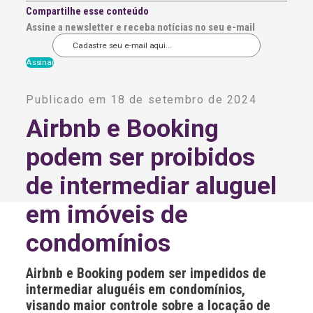
Compartilhe esse conteúdo
Assine a newsletter e receba notícias no seu e-mail
A
l
Publicado em 18 de setembro de 2024
t
e
Airbnb e Booking
r
n
podem ser proibidos
a
t
i
de intermediar aluguel
v
e
em imóveis de
:
condomínios
Airbnb e Booking podem ser impedidos de
intermediar aluguéis em condomínios,
visando maior controle sobre a locação de