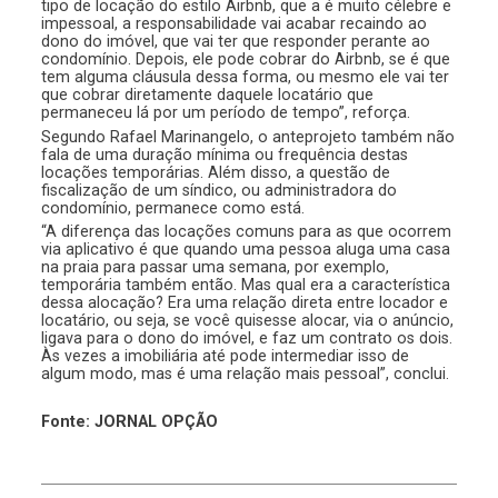
tipo de locação do estilo Airbnb, que a é muito célebre e
impessoal, a responsabilidade vai acabar recaindo ao
dono do imóvel, que vai ter que responder perante ao
condomínio. Depois, ele pode cobrar do Airbnb, se é que
tem alguma cláusula dessa forma, ou mesmo ele vai ter
que cobrar diretamente daquele locatário que
permaneceu lá por um período de tempo”, reforça.
Segundo Rafael Marinangelo, o anteprojeto também não
fala de uma duração mínima ou frequência destas
locações temporárias. Além disso, a questão de
fiscalização de um síndico, ou administradora do
condomínio, permanece como está.
“A diferença das locações comuns para as que ocorrem
via aplicativo é que quando uma pessoa aluga uma casa
na praia para passar uma semana, por exemplo,
temporária também então. Mas qual era a característica
dessa alocação? Era uma relação direta entre locador e
locatário, ou seja, se você quisesse alocar, via o anúncio,
ligava para o dono do imóvel, e faz um contrato os dois.
Às vezes a imobiliária até pode intermediar isso de
algum modo, mas é uma relação mais pessoal”, conclui.
Fonte: JORNAL OPÇÃO