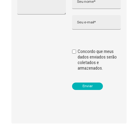
e
r
n
Email
a
t
i
v
e
:
Concordo que meus
dados enviados serão
coletados e
armazenados.
Leia
>
<