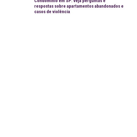
Condomínio em SP: veja perguntas e
respostas sobre apartamentos abandonados e
casos de violência