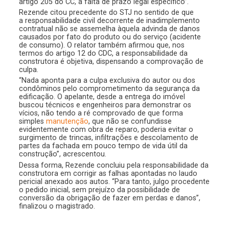
artigo 205 do CC, à falta de prazo legal específico”.
Rezende citou precedente do STJ no sentido de que
a responsabilidade civil decorrente de inadimplemento
contratual não se assemelha àquela advinda de danos
causados por fato do produto ou do serviço (acidente
de consumo). O relator também afirmou que, nos
termos do artigo 12 do CDC, a responsabilidade da
construtora é objetiva, dispensando a comprovação de
culpa.
“Nada aponta para a culpa exclusiva do autor ou dos
condôminos pelo comprometimento da segurança da
edificação. O apelante, desde a entrega do imóvel
buscou técnicos e engenheiros para demonstrar os
vícios, não tendo a ré comprovado de que forma
simples
manutenção
, que não se confundisse
evidentemente com obra de reparo, poderia evitar o
surgimento de trincas, infiltrações e descolamento de
partes da fachada em pouco tempo de vida útil da
construção”, acrescentou.
Dessa forma, Rezende concluiu pela responsabilidade da
construtora em corrigir as falhas apontadas no laudo
pericial anexado aos autos. “Para tanto, julgo procedente
o pedido inicial, sem prejuízo da possibilidade de
conversão da obrigação de fazer em perdas e danos”,
finalizou o magistrado.