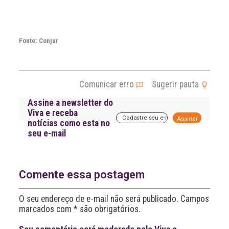
Fonte: Conjur
Comunicar erro
Sugerir pauta
Assine a newsletter do
Viva e receba
A
notícias como esta no
l
seu e-mail
t
e
r
n
a
Comente essa postagem
t
i
O seu endereço de e-mail não será publicado. Campos
v
marcados com * são obrigatórios.
e
: