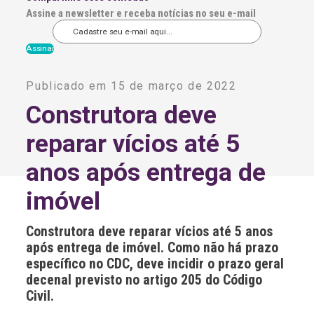
Assine a newsletter e receba notícias no seu e-mail
A
l
Publicado em 15 de março de 2022
t
e
Construtora deve
r
n
reparar vícios até 5
a
t
i
anos após entrega de
v
e
imóvel
:
Construtora deve reparar vícios até 5 anos
após entrega de imóvel. Como não há prazo
específico no CDC, deve incidir o prazo geral
decenal previsto no artigo 205 do Código
Civil.