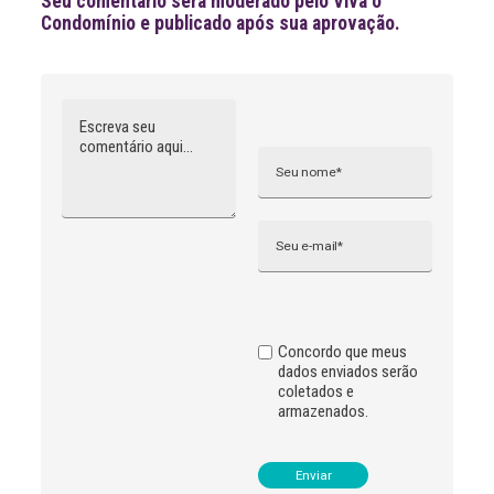
Seu comentário será moderado pelo Viva o
Condomínio e publicado após sua aprovação.
Comentário
Nome
A
l
t
e
r
n
Email
a
t
i
v
e
:
Concordo que meus
dados enviados serão
coletados e
armazenados.