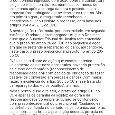
O condomínio ingressou com ação contra a construtora
alegando vícios construtivos identificados menos de
cinco anos após a entrega da obra e pedindo que a
empresa fosse obrigada a providenciar os reparos. Mas,
em primeiro grau, o magistrado reconheceu a
decadência e julgou extinto o processo, com base nos
artigos 354 e 487, II, do CPC.
A sentença foi reformada, por unanimidade, em segunda
instância. O relator, desembargador Augusto Rezende,
disse que o Superior Tribunal de Justiça tem entendido
que o prazo do artigo 26 do CDC não prejudica a ação
em que se pretende a reparação do dano, aplicando-se,
neste caso, o prazo prescricional previsto no artigo 205
do CC.
“Não se está diante de ação que enseja sentença
unicamente de natureza constitutiva, havendo pretensão
de cunho condenatório (reconhecimento de
responsabilidade civil com pedido de obrigação de fazer
passível de conversão em perdas e danos). Com maior
razão a incidência do artigo 205 do CC em se tratando
de reparação dos vícios ocultos”, afirmou.
Nesse ponto, disse o relator, o prazo do artigo 618 do
CC é apenas de garantia da solidez da obra e da
responsabilidade do empreiteiro, não se confundindo
com prazo decadencial ou prescricional: “Cuidando-se
de defeito verificado no período de cinco anos, como no
caso, corre a partir daí a prescrição decenal, prevista no