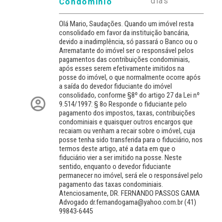
dias
Condomínio
Olá Mario, Saudações. Quando um imóvel resta
consolidado em favor da instituição bancária,
devido a inadimplência, só passará o Banco ou o
Arrematante do imóvel ser o responsável pelos
pagamentos das contribuições condominiais,
após esses serem efetivamente imitidos na
posse do imóvel, o que normalmente ocorre após
a saída do devedor fiduciante do imóvel
consolidado, conforme §8º do artigo 27 da Lei nº
9.514/1997: § 8o Responde o fiduciante pelo
pagamento dos impostos, taxas, contribuições
condominiais e quaisquer outros encargos que
recaiam ou venham a recair sobre o imóvel, cuja
posse tenha sido transferida para o fiduciário, nos
termos deste artigo, até a data em que o
fiduciário vier a ser imitido na posse. Neste
sentido, enquanto o devedor fiduciante
permanecer no imóvel, será ele o responsável pelo
pagamento das taxas condominiais.
Atenciosamente, DR. FERNANDO PASSOS GAMA
Advogado dr.fernandogama@yahoo.com.br (41)
99843-6445