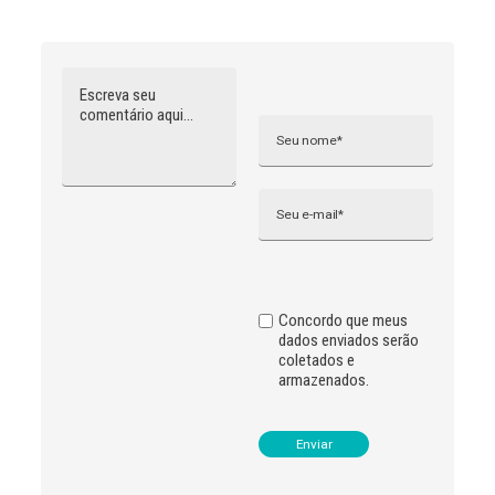
Comentário
Nome
A
l
t
e
r
n
Email
a
t
i
v
e
:
Concordo que meus
dados enviados serão
coletados e
armazenados.