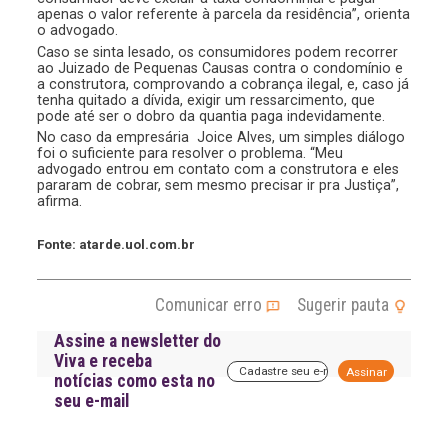
apenas o valor referente à parcela da residência”, orienta
o advogado.
Caso se sinta lesado, os consumidores podem recorrer
ao Juizado de Pequenas Causas contra o condomínio e
a construtora, comprovando a cobrança ilegal, e, caso já
tenha quitado a dívida, exigir um ressarcimento, que
pode até ser o dobro da quantia paga indevidamente.
No caso da empresária Joice Alves, um simples diálogo
foi o suficiente para resolver o problema. “Meu
advogado entrou em contato com a construtora e eles
pararam de cobrar, sem mesmo precisar ir pra Justiça”,
afirma.
Fonte: atarde.uol.com.br
Comunicar erro
Sugerir pauta
Assine a newsletter do
Viva e receba
A
notícias como esta no
l
seu e-mail
t
e
r