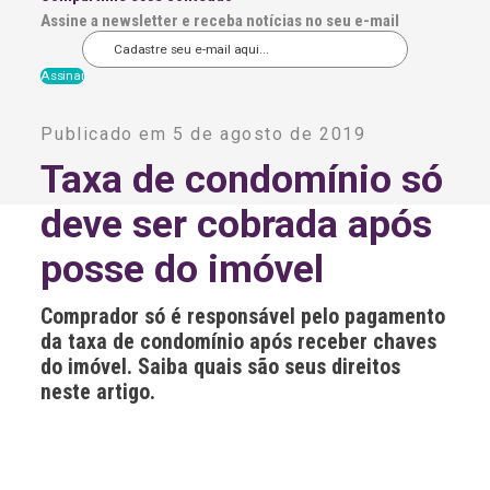
Assine a newsletter e receba notícias no seu e-mail
A
l
Publicado em 5 de agosto de 2019
t
e
Taxa de condomínio só
r
n
deve ser cobrada após
a
t
i
posse do imóvel
v
e
:
Comprador só é responsável pelo pagamento
da taxa de condomínio após receber chaves
do imóvel. Saiba quais são seus direitos
neste artigo.