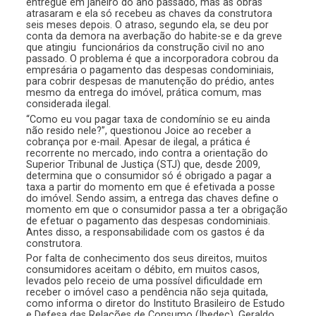
entregue em janeiro do ano passado, mas as obras
atrasaram e ela só recebeu as chaves da construtora
seis meses depois. O atraso, segundo ela, se deu por
conta da demora na averbação do habite-se e da greve
que atingiu funcionários da construção civil no ano
passado. O problema é que a incorporadora cobrou da
empresária o pagamento das despesas condominiais,
para cobrir despesas de manutenção do prédio, antes
mesmo da entrega do imóvel, prática comum, mas
considerada ilegal.
“Como eu vou pagar taxa de condomínio se eu ainda
não resido nele?”, questionou Joice ao receber a
cobrança por e-mail. Apesar de ilegal, a prática é
recorrente no mercado, indo contra a orientação do
Superior Tribunal de Justiça (STJ) que, desde 2009,
determina que o consumidor só é obrigado a pagar a
taxa a partir do momento em que é efetivada a posse
do imóvel. Sendo assim, a entrega das chaves define o
momento em que o consumidor passa a ter a obrigação
de efetuar o pagamento das despesas condominiais.
Antes disso, a responsabilidade com os gastos é da
construtora.
Por falta de conhecimento dos seus direitos, muitos
consumidores aceitam o débito, em muitos casos,
levados pelo receio de uma possível dificuldade em
receber o imóvel caso a pendência não seja quitada,
como informa o diretor do Instituto Brasileiro de Estudo
e Defesa das Relações de Consumo (Ibedec), Geraldo