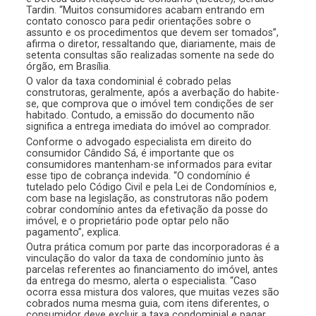
Tardin. “Muitos consumidores acabam entrando em
contato conosco para pedir orientações sobre o
assunto e os procedimentos que devem ser tomados”,
afirma o diretor, ressaltando que, diariamente, mais de
setenta consultas são realizadas somente na sede do
órgão, em Brasília.
O valor da taxa condominial é cobrado pelas
construtoras, geralmente, após a averbação do habite-
se, que comprova que o imóvel tem condições de ser
habitado. Contudo, a emissão do documento não
significa a entrega imediata do imóvel ao comprador.
Conforme o advogado especialista em direito do
consumidor Cândido Sá, é importante que os
consumidores mantenham-se informados para evitar
esse tipo de cobrança indevida. “O condomínio é
tutelado pelo Código Civil e pela Lei de Condomínios e,
com base na legislação, as construtoras não podem
cobrar condomínio antes da efetivação da posse do
imóvel, e o proprietário pode optar pelo não
pagamento”, explica.
Outra prática comum por parte das incorporadoras é a
vinculação do valor da taxa de condomínio junto às
parcelas referentes ao financiamento do imóvel, antes
da entrega do mesmo, alerta o especialista. “Caso
ocorra essa mistura dos valores, que muitas vezes são
cobrados numa mesma guia, com itens diferentes, o
consumidor deve excluir a taxa condominial e pagar