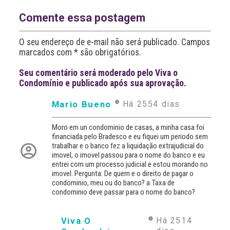
n
a
Comente essa postagem
t
i
O seu endereço de e-mail não será publicado. Campos
v
marcados com * são obrigatórios.
e
:
Seu comentário será moderado pelo Viva o
Condomínio e publicado após sua aprovação.
Mario Bueno
Há 2554 dias
Moro em un condominio de casas, a minha casa foi
financiada pelo Bradesco e eu fiquei um periodo sem
trabalhar e o banco fez a liquidação extrajudicial do
imovel, o imovel passou para o nome do banco e eu
entrei com um processo judicial e estou morando no
imovel. Pergunta: De quem e o direito de pagar o
condominio, meu ou do banco? a Taxa de
condominio deve passar para o nome do banco?
Viva O
Há 2514