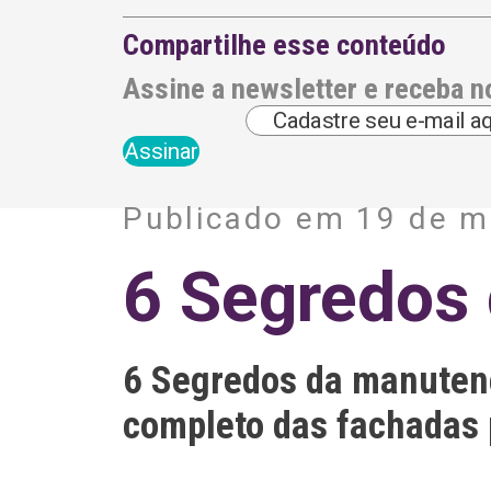
Compartilhe esse conteúdo
Assine a newsletter e receba n
A
l
Publicado em 19 de m
t
e
r
6 Segredos
n
a
t
i
v
6 Segredos da manutenç
e
:
completo das fachadas p