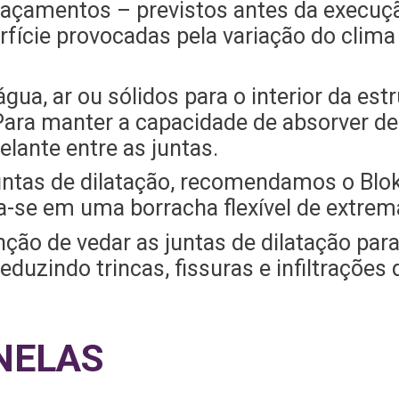
spaçamentos – previstos antes da execuç
rfície provocadas pela variação do clim
ua, ar ou sólidos para o interior da est
Para manter a capacidade de absorver d
elante entre as juntas.
untas de dilatação, recomendamos o Blok
a-se em uma borracha flexível de extrema
nção de vedar as juntas de dilatação par
reduzindo trincas, fissuras e infiltraçõe
NELAS