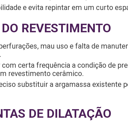
lidade e evita repintar em um curto es
 DO REVESTIMENTO
s, perfurações, mau uso e falta de manut
.
car com certa frequência a condição de p
am revestimento cerâmico.
 preciso substituir a argamassa existent
NTAS DE DILATAÇÃO