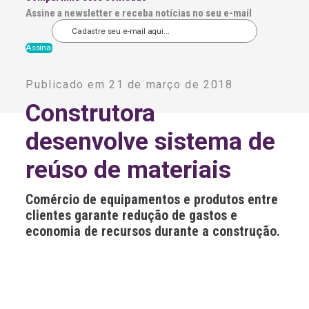
Assine a newsletter e receba notícias no seu e-mail
A
l
Publicado em 21 de março de 2018
t
e
Construtora
r
n
desenvolve sistema de
a
t
i
reúso de materiais
v
e
:
Comércio de equipamentos e produtos entre
clientes garante redução de gastos e
economia de recursos durante a construção.