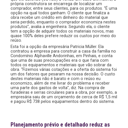
própria construtora se encarrega de localizar um
comprador, entre seus clientes, para os produtos. “É uma
opção na qual todos ganham. O cliente que finaliza a
obra recebe um crédito em dinheiro do material que
seria perdido, enquanto o comprador economiza nestes
produtos”, avalia a engenheira. Segundo ela, o cliente
tem a opção de adquirir todos os materiais novos, mas
quase 100% deles prefere reduzir os custos por meio do
reúso.
Esta foi a opção da empresária Patricia Müller. Ela
contratou a empresa para construir a casa da família no
Condomínio Alphaville Andorinhas, em Pinhais, e conta
que uma de suas preocupações era o que faria com
todos os equipamentos e materiais que vão sobrar da
obra. “Fizemos várias cotações e a oferta do sistema foi
um dos fatores que pesaram na nossa decisão. O custo
destes materiais não é barato e com o reúso eu
economizo, além de me livrar do problema e receber
uma parte dos gastos de volta”, diz. Na compra de
furadeiras e serras circulares para a obra, por exemplo, a
empresária saiu de um orçamento de cerca de R$ 1,5 mil
e pagou R$ 738 pelos equipamentos dentro do sistema.
Planejamento prévio e detalhado reduz as