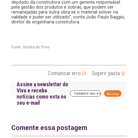
depósito da construtora com um gerente responsável
pela gestão dos produtos e sobras, que podem ser
remanejadas para outra obra se o material estiver na
validade e puder ser utilizado”, conta João Paulo Baggio,
diretor de engenharia construtora.
Fonte: Gazeta do Povo
Comunicar erro
Sugerir pauta
Assine a newsletter do
Viva e receba
A
notícias como esta no
l
seu e-mail
t
e
r
n
a
Comente essa postagem
t
i