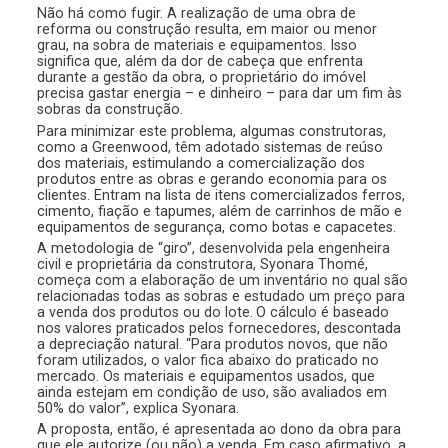
Não há como fugir. A realização de uma obra de
reforma ou construção resulta, em maior ou menor
grau, na sobra de materiais e equipamentos. Isso
significa que, além da dor de cabeça que enfrenta
durante a gestão da obra, o proprietário do imóvel
precisa gastar energia – e dinheiro – para dar um fim às
sobras da construção.
Para minimizar este problema, algumas construtoras,
como a Greenwood, têm adotado sistemas de reúso
dos materiais, estimulando a comercialização dos
produtos entre as obras e gerando economia para os
clientes. Entram na lista de itens comercializados ferros,
cimento, fiação e tapumes, além de carrinhos de mão e
equipamentos de segurança, como botas e capacetes.
A metodologia de “giro”, desenvolvida pela engenheira
civil e proprietária da construtora, Syonara Thomé,
começa com a elaboração de um inventário no qual são
relacionadas todas as sobras e estudado um preço para
a venda dos produtos ou do lote. O cálculo é baseado
nos valores praticados pelos fornecedores, descontada
a depreciação natural. “Para produtos novos, que não
foram utilizados, o valor fica abaixo do praticado no
mercado. Os materiais e equipamentos usados, que
ainda estejam em condição de uso, são avaliados em
50% do valor”, explica Syonara.
A proposta, então, é apresentada ao dono da obra para
que ele autorize (ou não) a venda. Em caso afirmativo, a