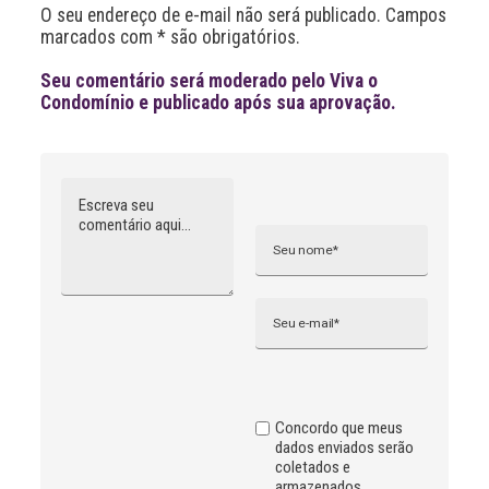
O seu endereço de e-mail não será publicado. Campos
v
marcados com * são obrigatórios.
e
:
Seu comentário será moderado pelo Viva o
Condomínio e publicado após sua aprovação.
Comentário
Nome
A
l
t
e
r
n
Email
a
t
i
v
e
:
Concordo que meus
dados enviados serão
coletados e
armazenados.