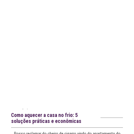
Notícias recentes
Como aquecer a casa no frio: 5
soluções práticas e econômicas
Posso reclamar do cheiro de cigarro vindo do apartamento do