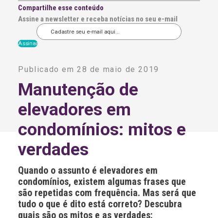
Compartilhe esse conteúdo
Assine a newsletter e receba notícias no seu e-mail
A
l
Publicado em 28 de maio de 2019
t
e
Manutenção de
r
n
elevadores em
a
t
i
condomínios: mitos e
v
e
verdades
:
Quando o assunto é elevadores em
condomínios, existem algumas frases que
são repetidas com frequência. Mas será que
tudo o que é dito está correto? Descubra
quais são os mitos e as verdades: