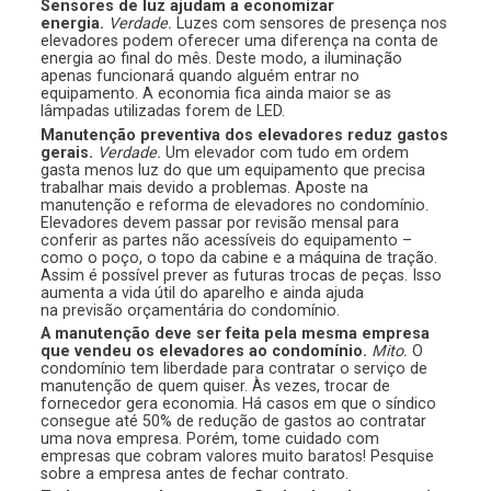
Sensores de luz ajudam a economizar
energia.
Verdade.
Luzes com sensores de presença nos
elevadores podem oferecer uma diferença na conta de
energia ao final do mês. Deste modo, a iluminação
apenas funcionará quando alguém entrar no
equipamento. A economia fica ainda maior se as
lâmpadas utilizadas forem de LED.
Manutenção preventiva dos elevadores reduz gastos
gerais.
Verdade.
Um elevador com tudo em ordem
gasta menos luz do que um equipamento que precisa
trabalhar mais devido a problemas. Aposte na
manutenção e reforma de elevadores no condomínio.
Elevadores devem passar por revisão mensal para
conferir as partes não acessíveis do equipamento –
como o poço, o topo da cabine e a máquina de tração.
Assim é possível prever as futuras trocas de peças. Isso
aumenta a vida útil do aparelho e ainda ajuda
na previsão orçamentária do condomínio.
A manutenção deve ser feita pela mesma empresa
que vendeu os elevadores ao condomínio.
Mito.
O
condomínio tem liberdade para contratar o serviço de
manutenção de quem quiser. Às vezes, trocar de
fornecedor gera economia. Há casos em que o síndico
consegue até 50% de redução de gastos ao contratar
uma nova empresa. Porém, tome cuidado com
empresas que cobram valores muito baratos! Pesquise
sobre a empresa antes de fechar contrato.