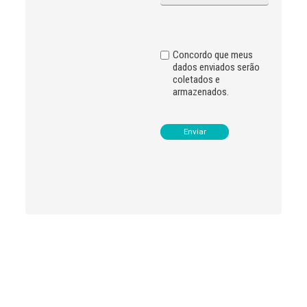
i
v
e
:
Concordo que meus
dados enviados serão
coletados e
armazenados.
Leia
>
<
mais
notícias