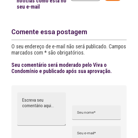
notícias como esta no
l
seu e-mail
t
e
r
n
a
Comente essa postagem
t
i
O seu endereço de e-mail não será publicado. Campos
v
marcados com * são obrigatórios.
e
:
Seu comentário será moderado pelo Viva o
Condomínio e publicado após sua aprovação.
Comentário
Nome
A
l
t
e
r
n
Email
a
t