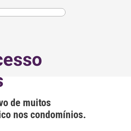
cesso
s
vo de muitos
ico nos condomínios.