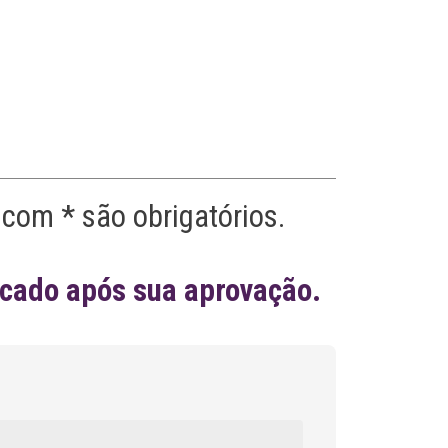
a
t
i
v
e
:
com * são obrigatórios.
icado após sua aprovação.