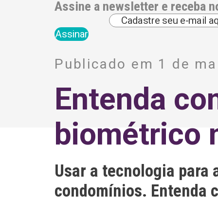
Assine a newsletter e receba n
A
l
Publicado em 1 de ma
t
e
r
Entenda co
n
a
t
i
biométrico
v
e
:
Usar a tecnologia para 
condomínios. Entenda c