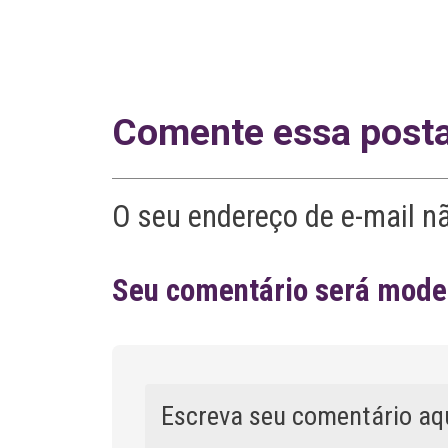
Comente essa post
O seu endereço de e-mail n
Seu comentário será moder
Comentário
A
l
t