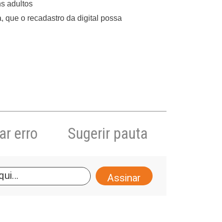
s adultos
, que o recadastro da digital possa
r erro
Sugerir pauta
A
l
t
e
r
n