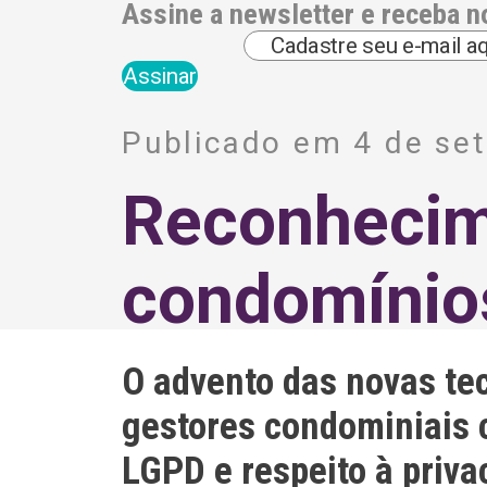
Assine a newsletter e receba n
A
l
Publicado em 4 de se
t
e
r
Reconhecim
n
a
t
i
condomínio
v
e
:
O advento das novas te
gestores condominiais 
LGPD e respeito à priv