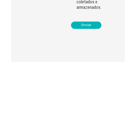
coletados e
armazenados.
Leia
>
<
mais
notícias