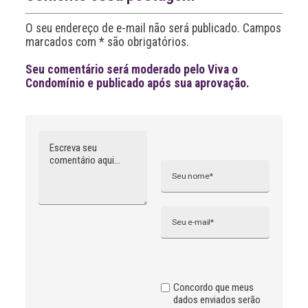
t
i
O seu endereço de e-mail não será publicado. Campos
v
marcados com * são obrigatórios.
e
:
Seu comentário será moderado pelo Viva o
Condomínio e publicado após sua aprovação.
Comentário
Nome
A
l
t
e
r
n
Email
a
t
i
v
e
:
Concordo que meus
dados enviados serão