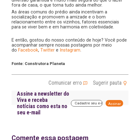
diversão garantida e muito mais segura do que o lazer
fora de casa, o que torna tudo ainda melhor.
As áreas comuns do prédio ainda incentivam a
socialização e promovem a amizade e o bom
relacionamento entre os vizinhos, fatores essenciais
para se viver bem e em harmonia em coletividade.
E então, gostou do nosso conteúdo de hoje? Você pode
acompanhar sempre nossas postagens por meio
do
Facebook
,
Twitter
e
Instagram
.
Fonte: Construtora Planeta
Comunicar erro
Sugerir pauta
Assine a newsletter do
Viva e receba
A
notícias como esta no
l
seu e-mail
t
e
r
n
a
Comente essa postagem