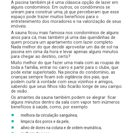
A piscina também já é uma clássica opção de lazer em
alguns condomínios. Em outros, os condôminos se
uniram para construir uma, já que perceberam que esse
espaço pode trazer muitos benefícios para o
entretenimento dos moradores e na valorização de seus
imóveis.
A sauna ficou mais famosa nos condomínios de alguns
anos para cá, mas também já uma das queridinhas de
quem procura um apartamento com lazer completo.
Nada melhor do que decidir aproveitar um dia de sol na
piscina em cima da hora e levar apenas alguns minutos
para chegar ao destino, certo?
Muito melhor do que fazer uma mala com as roupas de
toda a família, entrar no carro e partir para o clube, que
pode estar superlotado. Na piscina do condomínio, as
crianças sempre ficam sob vigilância dos pais, que
podem curtir à vontade com seus vizinhos e amigos,
sabendo que seus filhos não ficarão longe de seu campo
de visão.
Os amantes da sauna também podem se alegrar: ficar
alguns minutos dentro da sala com vapor tem inúmeros
benefícios à saúde, como, por exemplo:
melhora da circulação sanguínea;
limpeza dos poros e da pele;
alívio de dores na coluna e de ordem reumática;