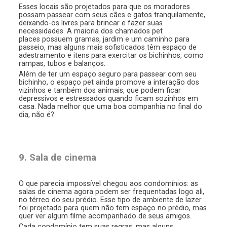
Esses locais são projetados para que os moradores
possam passear com seus cães e gatos tranquilamente,
deixando-os livres para brincar e fazer suas
necessidades. A maioria dos chamados pet
places possuem gramas, jardim e um caminho para
passeio, mas alguns mais sofisticados têm espaço de
adestramento e itens para exercitar os bichinhos, como
rampas, tubos e balanços.
Além de ter um espaço seguro para passear com seu
bichinho, o espaço pet ainda promove a interação dos
vizinhos e também dos animais, que podem ficar
depressivos e estressados quando ficam sozinhos em
casa. Nada melhor que uma boa companhia no final do
dia, não é?
9. Sala de cinema
O que parecia impossível chegou aos condomínios: as
salas de cinema agora podem ser frequentadas logo ali,
no térreo do seu prédio. Esse tipo de ambiente de lazer
foi projetado para quem não tem espaço no prédio, mas
quer ver algum filme acompanhado de seus amigos.
Cada condomínio tem suas regras, mas alguns