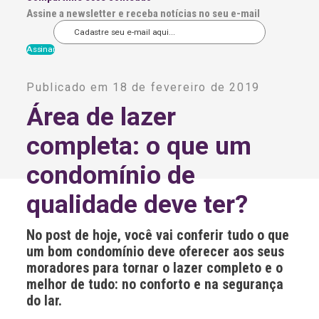
Assine a newsletter e receba notícias no seu e-mail
A
l
Publicado em 18 de fevereiro de 2019
t
e
Área de lazer
r
n
completa: o que um
a
t
i
condomínio de
v
e
qualidade deve ter?
:
No post de hoje, você vai conferir tudo o que
um bom condomínio deve oferecer aos seus
moradores para tornar o lazer completo e o
melhor de tudo: no conforto e na segurança
do lar.