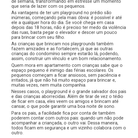
de semana, transformando em estresse um momento
que seria de lazer com os pequenos.
As vantagens de ter um playground no prédio são
inúmeras, começando pela mais óbvia: é possível ir até
ele a qualquer hora do dia. Se você chega em casa
depois das 18 horas, não é preciso ter medo da violência
das ruas, basta pegar o elevador e descer um pouco
para brincar com seu filho.
As crianças que brincam nos playgrounds também
fazem amizades e as fortalecem, já que as outras
crianças do condomínio sempre estarão lá, podendo,
assim, construir um vínculo e um bom relacionamento.
Quem mora em apartamento com crianças sabe que o
espaço pequeno é inimigo das férias escolares. Os
pequenos começam a ficar ansiosos, sem paciência e
irritados, já que não há muito espaço para brincar e,
muitas vezes, nem muita companhia.
Nesses casos, o playground é o grande salvador dos pais
e das crianças aborrecidas. Além de tirar de vez o tédio
de ficar em casa, eles veem os amigos e brincam até
cansar, o que pode garantir uma boa noite de sono.
Para os pais, a facilidade fica por conta de também
poderem contar com outros pais: quando um não pode
acompanhar a criançada, o outro vai. Dessa maneira,
todos ficam em segurança e um vizinho colabora com o
outro.