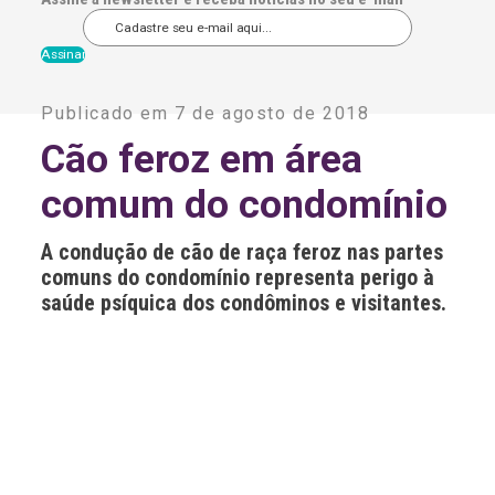
A
l
Publicado em 7 de agosto de 2018
t
e
Cão feroz em área
r
n
comum do condomínio
a
t
i
A condução de cão de raça feroz nas partes
v
e
comuns do condomínio representa perigo à
:
saúde psíquica dos condôminos e visitantes.