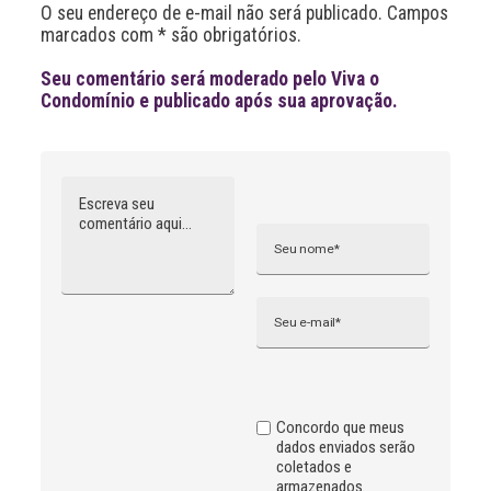
O seu endereço de e-mail não será publicado. Campos
v
marcados com * são obrigatórios.
e
:
Seu comentário será moderado pelo Viva o
Condomínio e publicado após sua aprovação.
Comentário
Nome
A
l
t
e
r
n
Email
a
t
i
v
e
:
Concordo que meus
dados enviados serão
coletados e
armazenados.