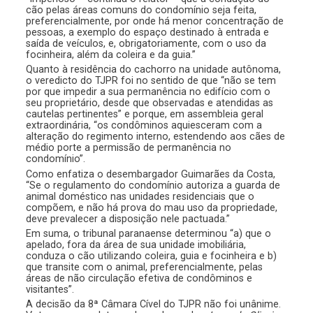
cão pelas áreas comuns do condomínio seja feita,
preferencialmente, por onde há menor concentração de
pessoas, a exemplo do espaço destinado à entrada e
saída de veículos, e, obrigatoriamente, com o uso da
focinheira, além da coleira e da guia.”
Quanto à residência do cachorro na unidade autônoma,
o veredicto do TJPR foi no sentido de que “não se tem
por que impedir a sua permanência no edifício com o
seu proprietário, desde que observadas e atendidas as
cautelas pertinentes” e porque, em assembleia geral
extraordinária, “os condôminos aquiesceram com a
alteração do regimento interno, estendendo aos cães de
médio porte a permissão de permanência no
condomínio”.
Como enfatiza o desembargador Guimarães da Costa,
“Se o regulamento do condomínio autoriza a guarda de
animal doméstico nas unidades residenciais que o
compõem, e não há prova do mau uso da propriedade,
deve prevalecer a disposição nele pactuada.”
Em suma, o tribunal paranaense determinou “a) que o
apelado, fora da área de sua unidade imobiliária,
conduza o cão utilizando coleira, guia e focinheira e b)
que transite com o animal, preferencialmente, pelas
áreas de não circulação efetiva de condôminos e
visitantes”.
A decisão da 8ª Câmara Cível do TJPR não foi unânime.