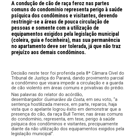
A condução de cão de raça feroz nas partes
comuns do condomínio representa perigo à saúde
psíquica dos condôminos e visitantes, devendo
restringir-se a áreas de pouca circulação de
pessoas e somente com a utilização de
equipamentos exigidos pela legislação municipal
(coleira, guia e focinheira), mas sua permanência
no apartamento deve ser tolerada, já que não traz
prejuízo aos demais condôminos.
Decisão neste teor foi proferida pela 8ª Câmara Cível do
Tribunal de Justiça do Paraná, dando provimento parcial
a condômino que visara impedir a circulação e a guarda
de cão violento em áreas comuns e privativas do prédio.
Nas palavras do relator do acórdão,
desembargador
Guimarães da Costa
, em seu voto, “a
sentença hostilizada merece, em parte, reparos, haja
vista que o apelante logrou êxito em demonstrar que a
presença do cão, da raça Bull Terrier, nas áreas comuns
do condomínio, representa, em tese, perigo à saúde
psíquica dos condôminos e visitantes, precipuamente
diante da não utilização dos equipamentos exigidos pela
legislação municipal”.