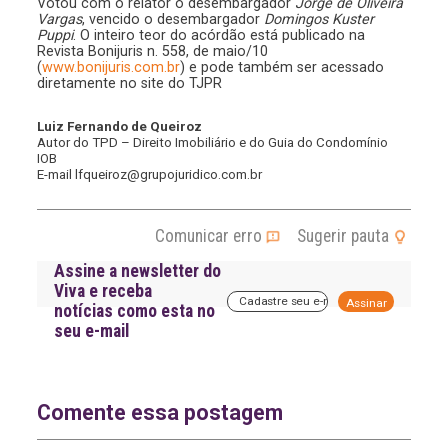
Votou com o relator o desembargador
Jorge de Oliveira
Vargas
, vencido o desembargador
Domingos Kuster
Puppi
. O inteiro teor do acórdão está publicado na
Revista Bonijuris n. 558, de maio/10
(
www.bonijuris.com.br
) e pode também ser acessado
diretamente no site do TJPR
Luiz Fernando de Queiroz
Autor do TPD – Direito Imobiliário e do Guia do Condomínio
IOB
E-mail lfqueiroz@grupojuridico.com.br
Comunicar erro
Sugerir pauta
Assine a newsletter do
Viva e receba
A
notícias como esta no
l
seu e-mail
t
e
r
n
a
Comente essa postagem
t
i