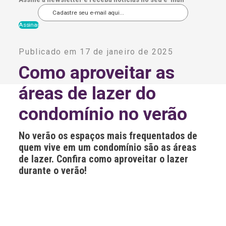
A
l
Publicado em 17 de janeiro de 2025
t
e
Como aproveitar as
r
n
áreas de lazer do
a
t
i
condomínio no verão
v
e
:
No verão os espaços mais frequentados de
quem vive em um condomínio são as áreas
de lazer. Confira como aproveitar o lazer
durante o verão!