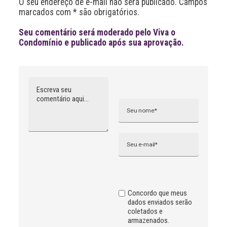
O seu endereço de e-mail não será publicado. Campos
v
marcados com * são obrigatórios.
e
:
Seu comentário será moderado pelo Viva o
Condomínio e publicado após sua aprovação.
Comentário
Nome
A
l
t
e
r
n
Email
a
t
i
v
e
:
Concordo que meus
dados enviados serão
coletados e
armazenados.