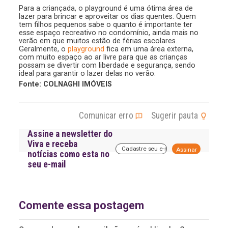
Para a criançada, o playground é uma ótima área de
lazer para brincar e aproveitar os dias quentes. Quem
tem filhos pequenos sabe o quanto é importante ter
esse espaço recreativo no condomínio, ainda mais no
verão em que muitos estão de férias escolares.
Geralmente, o
playground
fica em uma área externa,
com muito espaço ao ar livre para que as crianças
possam se divertir com liberdade e segurança, sendo
ideal para garantir o lazer delas no verão.
Fonte: COLNAGHI IMÓVEIS
Comunicar erro
Sugerir pauta
Assine a newsletter do
Viva e receba
A
notícias como esta no
l
seu e-mail
t
e
r
n
a
Comente essa postagem
t
i