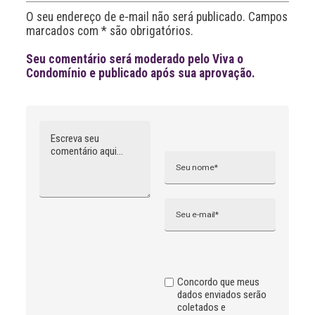
i
O seu endereço de e-mail não será publicado. Campos
v
marcados com * são obrigatórios.
e
:
Seu comentário será moderado pelo Viva o
Condomínio e publicado após sua aprovação.
Comentário
Nome
A
l
t
e
r
n
Email
a
t
i
v
e
:
Concordo que meus
dados enviados serão
coletados e