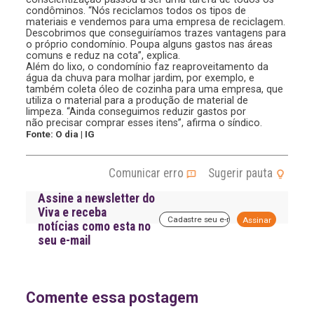
condôminos. “Nós reciclamos todos os tipos de
materiais e vendemos para uma empresa de reciclagem.
Descobrimos que conseguiríamos trazes vantagens para
o próprio condomínio. Poupa alguns gastos nas áreas
comuns e reduz na cota”, explica.
Além do lixo, o condomínio faz reaproveitamento da
água da chuva para molhar jardim, por exemplo, e
também coleta óleo de cozinha para uma empresa, que
utiliza o material para a produção de material de
limpeza. “Ainda conseguimos reduzir gastos por
não precisar comprar esses itens”, afirma o síndico.
Fonte: O dia | IG
Comunicar erro
Sugerir pauta
Assine a newsletter do
Viva e receba
A
notícias como esta no
l
seu e-mail
t
e
r
n
a
Comente essa postagem
t