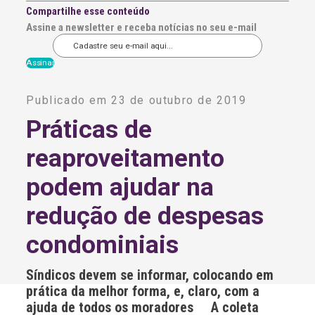
Compartilhe esse conteúdo
Assine a newsletter e receba notícias no seu e-mail
A
l
Publicado em 23 de outubro de 2019
t
e
Práticas de
r
n
reaproveitamento
a
t
i
podem ajudar na
v
e
redução de despesas
:
condominiais
Síndicos devem se informar, colocando em
prática da melhor forma, e, claro, com a
ajuda de todos os moradores A coleta