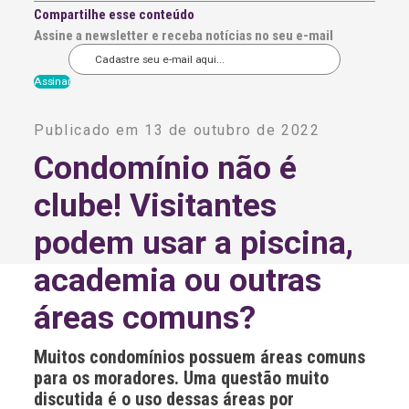
Compartilhe esse conteúdo
Assine a newsletter e receba notícias no seu e-mail
A
l
Publicado em 13 de outubro de 2022
t
e
Condomínio não é
r
n
clube! Visitantes
a
t
i
podem usar a piscina,
v
e
academia ou outras
:
áreas comuns?
Muitos condomínios possuem áreas comuns
para os moradores. Uma questão muito
discutida é o uso dessas áreas por