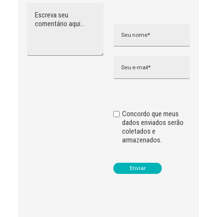
Comentário
Nome
A
l
t
e
r
n
Email
a
t
i
v
e
:
Concordo que meus
dados enviados serão
coletados e
armazenados.