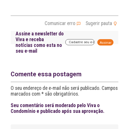
Comunicar erro
Sugerir pauta
Assine a newsletter do
Viva e receba
A
notícias como esta no
l
seu e-mail
t
e
r
n
a
Comente essa postagem
t
i
O seu endereço de e-mail não será publicado. Campos
v
marcados com * são obrigatórios.
e
:
Seu comentário será moderado pelo Viva o
Condomínio e publicado após sua aprovação.