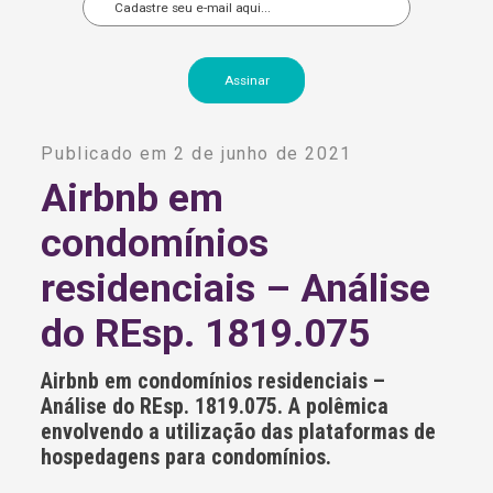
A
l
Publicado em 2 de junho de 2021
t
e
Airbnb em
r
n
condomínios
a
t
i
residenciais – Análise
v
e
do REsp. 1819.075
:
Airbnb em condomínios residenciais –
Análise do REsp. 1819.075. A polêmica
envolvendo a utilização das plataformas de
hospedagens para condomínios.