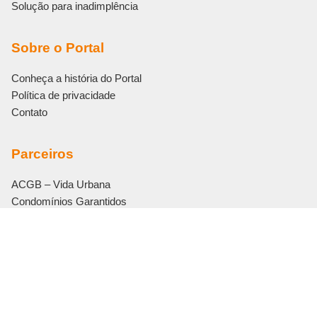
Solução para inadimplência
Sobre o Portal
Conheça a história do Portal
Política de privacidade
Contato
Parceiros
ACGB – Vida Urbana
Condomínios Garantidos
Eletromidia
Editora Bonijuris
Vouch Soluções
© 2011 – 2026 Viva o Condomínio. Todos os direitos reservados.