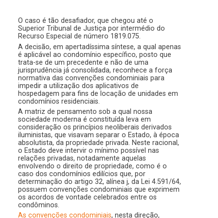
O caso é tão desafiador, que chegou até o
Superior Tribunal de Justiça por intermédio do
Recurso Especial de número 1819.075.
A decisão, em apertadíssima síntese, a qual apenas
é aplicável ao condomínio específico, posto que
trata-se de um precedente e não de uma
jurisprudência já consolidada, reconhece a força
normativa das convenções condominiais para
impedir a utilização dos aplicativos de
hospedagem para fins de locação de unidades em
condomínios residenciais.
A matriz de pensamento sob a qual nossa
sociedade moderna é constituída leva em
consideração os princípios neoliberais derivados
iluministas, que visavam separar o Estado, à época
absolutista, da propriedade privada. Neste racional,
o Estado deve intervir o mínimo possível nas
relações privadas, notadamente aquelas
envolvendo o direito de propriedade, como é o
caso dos condomínios edilícios que, por
determinação do artigo 32, alínea j, da Lei 4.591/64,
possuem convenções condominiais que exprimem
os acordos de vontade celebrados entre os
condôminos.
As convenções condominiais
, nesta direção,