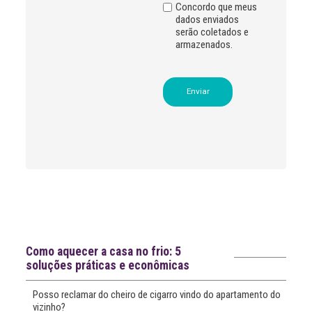
:
Concordo que meus
dados enviados
serão coletados e
armazenados.
Leia
>
<
mais
notícias
Notícias recentes
Como aquecer a casa no frio: 5
soluções práticas e econômicas
Posso reclamar do cheiro de cigarro vindo do apartamento do
vizinho?