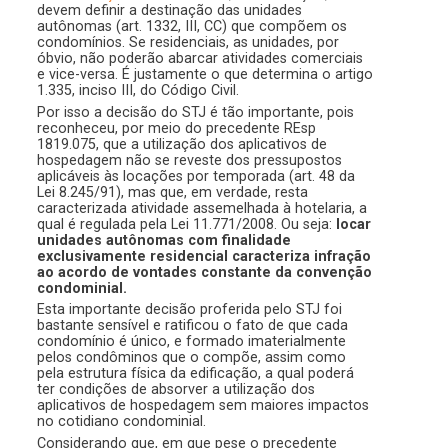
devem definir a destinação das unidades
autônomas (art. 1332, III, CC) que compõem os
condomínios. Se residenciais, as unidades, por
óbvio, não poderão abarcar atividades comerciais
e vice-versa. É justamente o que determina o artigo
1.335, inciso III, do Código Civil.
Por isso a decisão do STJ é tão importante, pois
reconheceu, por meio do precedente REsp
1819.075, que a utilização dos aplicativos de
hospedagem não se reveste dos pressupostos
aplicáveis às locações por temporada (art. 48 da
Lei 8.245/91), mas que, em verdade, resta
caracterizada atividade assemelhada à hotelaria, a
qual é regulada pela Lei 11.771/2008. Ou seja:
locar
unidades autônomas com finalidade
exclusivamente residencial caracteriza infração
ao acordo de vontades constante da convenção
condominial.
Esta importante decisão proferida pelo STJ foi
bastante sensível e ratificou o fato de que cada
condomínio é único, e formado imaterialmente
pelos condôminos que o compõe, assim como
pela estrutura física da edificação, a qual poderá
ter condições de absorver a utilização dos
aplicativos de hospedagem sem maiores impactos
no cotidiano condominial.
Considerando que, em que pese o precedente