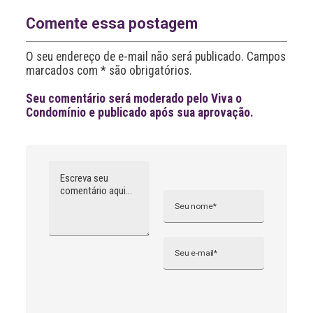
r
n
Comente essa postagem
a
t
O seu endereço de e-mail não será publicado. Campos
i
v
marcados com * são obrigatórios.
e
:
Seu comentário será moderado pelo Viva o
Condomínio e publicado após sua aprovação.
Comentário
Nome
A
l
t
e
r
n
Email
a
t
i
v
e