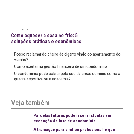
Leia
>
<
mais
notícias
Notícias recentes
Como aquecer a casa no frio: 5
soluções práticas e econômicas
Posso reclamar do cheiro de cigarro vindo do apartamento do
vizinho?
Como acertar na gestão financeira de um condomínio
O condomínio pode cobrar pelo uso de áreas comuns como a
quadra esportiva ou a academia?
Veja também
Parcelas futuras podem ser incluídas em
execução de taxa de condomínio
A transição para síndico profissional: o que