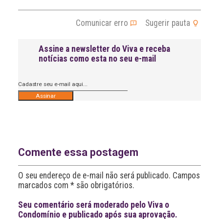
Comunicar erro
Sugerir pauta
Assine a newsletter do Viva e receba
notícias como esta no seu e-mail
A
l
t
e
r
n
Comente essa postagem
a
t
O seu endereço de e-mail não será publicado. Campos
i
v
marcados com * são obrigatórios.
e
:
Seu comentário será moderado pelo Viva o
Condomínio e publicado após sua aprovação.