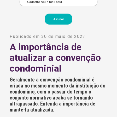
A
l
Publicado em 30 de maio de 2023
t
e
A importância de
r
n
atualizar a convenção
a
t
i
condominial
v
e
:
Geralmente a convenção condominial é
criada no mesmo momento da instituição do
condomínio, com o passar do tempo o
conjunto normativo acaba se tornando
ultrapassado. Entenda a importância de
mantê-la atualizada.