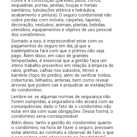
cobre é a construção (paredes, pisos, forros,
esquadrias, portas, janelas, louças e metais
sanitários, tubulações elétrica e hidráulica,
acabamento e pintura). O seguro condominial não
cobre perdas com móveis, carpetes, tapetes,
decoração, vestuário, animais, plantas, bebidas,
utensílios, equipamentos e objetos de uso pessoal
dos condôminos.
Somado a isso, é imprescindível estar com os
pagamentos do seguro em dia, já que a
inadimplência fará com que o prêmio não seja
pago. Além disso, em caso de grandes
tempestades, é essencial que a gestão faça um
ótimo trabalho preventivo em relação à limpeza de
ralos, grelhas, calhas nos subsolos, térreo e
barrilete (topo do prédio), além de verificar toldos,
coberturas, telhados, antenas, bem como revisar
árvores que podem cair e prejudicar as instalações
do condomínio.
Lembre-se: se algumas normas de segurança não
forem cumpridas, a seguradora não arcará com as
consequências, dado o fato de o condomínio não
estar em dia com suas obrigações. Dessa forma, o
condomínio seria corresponsável.
Além disso, tanto a gestão do condomínio quanto
o condômino, na hora de fazer o seguro, precisam
estar atentos ao contrato e observar de fato o que