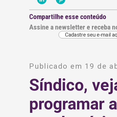
Compartilhe esse conteúdo
Assine a newsletter e receba n
A
l
Publicado em 19 de ab
t
e
r
Síndico, vej
n
a
t
i
programar 
v
e
: