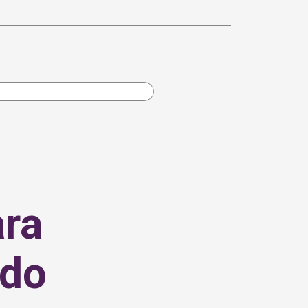
ara
 do