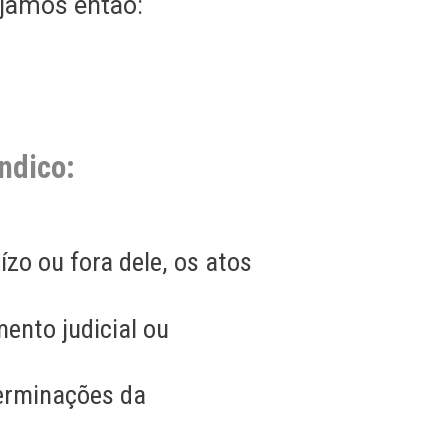
ejamos então:
ndico:
zo ou fora dele, os atos
ento judicial ou
terminações da