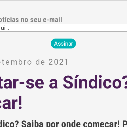
otícias no seu e-mail
etembro de 2021
tar-se a Síndico
ar!
dico? Saiba por onde começar! P