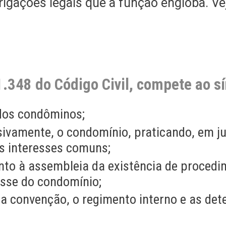
rigações legais que a função engloba. V
.348 do Código Civil, compete ao sí
dos condôminos;
sivamente, o condomínio, praticando, em juí
s interesses comuns;
to à assembleia da existência de procedim
esse do condomínio;
 a convenção, o regimento interno e as de