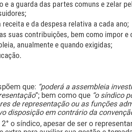
ão e a guarda das partes comuns e zelar pe
uidores;
receita e da despesa relativa a cada ano;
s suas contribuições, bem como impor e c
leia, anualmente e quando exigidas;
ficação.
dispõem que:
“poderá a assembleia investi
presentação
”; bem como que
“o síndico p
eres de representação ou as funções adm
vo disposição em contrário da convençã
2° o síndico, apesar de ser o representa