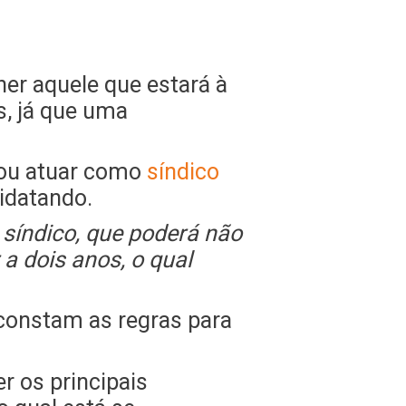
her aquele que estará à
s, já que uma
o ou atuar como
síndico
didatando.
síndico, que poderá não
a dois anos, o qual
constam as regras para
r os principais