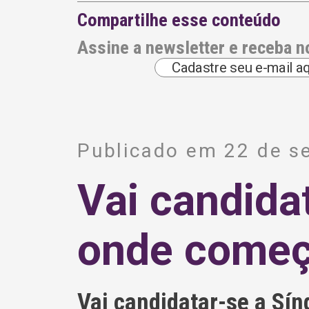
Compartilhe esse conteúdo
Assine a newsletter e receba n
A
l
Publicado em 22 de s
t
e
r
Vai candida
n
a
t
i
onde começ
v
e
:
Vai candidatar-se a Sín