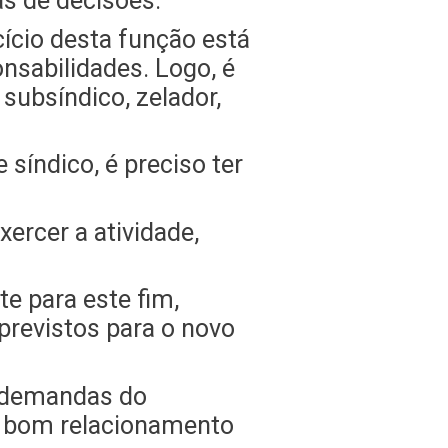
as de decisões.
cício desta função está
sabilidades. Logo, é
subsíndico, zelador,
síndico, é preciso ter
ercer a atividade,
e para este fim,
previstos para o novo
s demandas do
 bom relacionamento