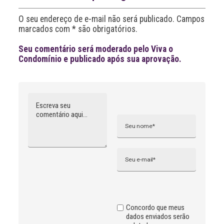
t
i
O seu endereço de e-mail não será publicado. Campos
v
marcados com * são obrigatórios.
e
:
Seu comentário será moderado pelo Viva o
Condomínio e publicado após sua aprovação.
Comentário
Nome
A
l
t
e
r
n
Email
a
t
i
v
e
:
Concordo que meus
dados enviados serão