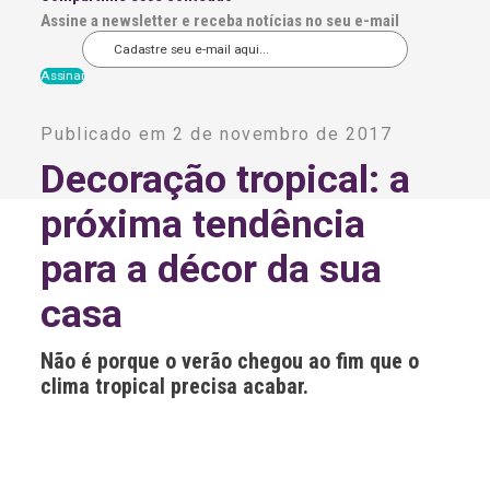
Assine a newsletter e receba notícias no seu e-mail
A
l
Publicado em 2 de novembro de 2017
t
e
Decoração tropical: a
r
n
próxima tendência
a
t
i
para a décor da sua
v
e
casa
:
Não é porque o verão chegou ao fim que o
clima tropical precisa acabar.