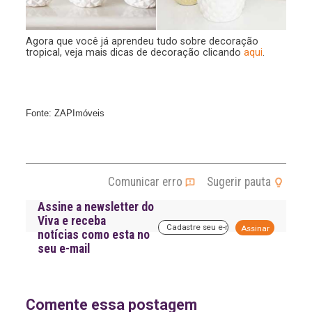
Agora que você já aprendeu tudo sobre decoração
tropical, veja mais dicas de decoração clicando
aqui
.
Fonte: ZAPImóveis
Comunicar erro
Sugerir pauta
Assine a newsletter do
Viva e receba
A
notícias como esta no
l
seu e-mail
t
e
r
n
a
Comente essa postagem