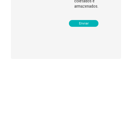
coletados e
armazenados.
Leia
>
<
mais
notícias