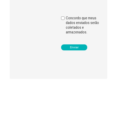
i
v
e
:
Concordo que meus
dados enviados serão
coletados e
armazenados.
Leia
>
<
mais
notícias