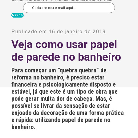
A
l
Publicado em 16 de janeiro de 2019
t
e
Veja como usar papel
r
n
de parede no banheiro
a
t
i
Para começar um “quebra quebra” de
v
e
reforma no banheiro, é preciso estar
:
financeira e psicologicamente disposto e
estável, já que este é um tipo de obra que
pode gerar muita dor de cabeça. Mas, é
possível se livrar da sensação de estar
enjoado da decoração de uma forma prática
e rápida: utilizando papel de parede no
banheiro.