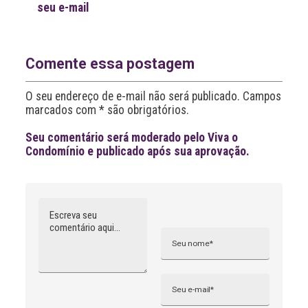
seu e-mail
t
e
r
n
a
Comente essa postagem
t
i
O seu endereço de e-mail não será publicado. Campos
v
marcados com * são obrigatórios.
e
:
Seu comentário será moderado pelo Viva o
Condomínio e publicado após sua aprovação.
Comentário
Nome
A
l
t
e
r
n
Email
a
t