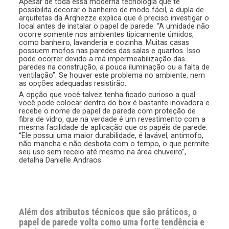
Apesar de toda essa moderna tecnologia que te
possibilita decorar o banheiro de modo fácil, a dupla de
arquitetas da Arqhezze explica que é preciso investigar o
local antes de instalar o papel de parede: “A umidade não
ocorre somente nos ambientes tipicamente úmidos,
como banheiro, lavanderia e cozinha. Muitas casas
possuem mofos nas paredes das salas e quartos. Isso
pode ocorrer devido a má impermeabilização das
paredes na construção, a pouca iluminação ou a falta de
ventilação”. Se houver este problema no ambiente, nem
as opções adequadas resistirão.
A opção que você talvez tenha ficado curioso a qual
você pode colocar dentro do box é bastante inovadora e
recebe o nome de papel de parede com proteção de
fibra de vidro, que na verdade é um revestimento com a
mesma facilidade de aplicação que os papéis de parede.
“Ele possui uma maior durabilidade, é lavável, antimofo,
não mancha e não desbota com o tempo, o que permite
seu uso sem receio até mesmo na área chuveiro”,
detalha Danielle Andraos.
Além dos atributos técnicos que são práticos, o
papel de parede volta como uma forte tendência e