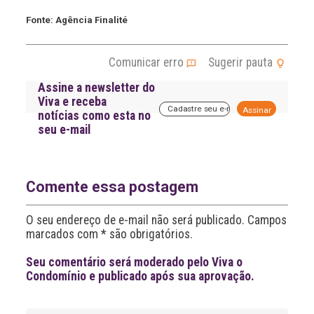
Fonte: Agência Finalité
Comunicar erro
Sugerir pauta
Assine a newsletter do
Viva e receba
A
notícias como esta no
l
seu e-mail
t
e
r
n
a
Comente essa postagem
t
i
O seu endereço de e-mail não será publicado. Campos
v
marcados com * são obrigatórios.
e
:
Seu comentário será moderado pelo Viva o
Condomínio e publicado após sua aprovação.