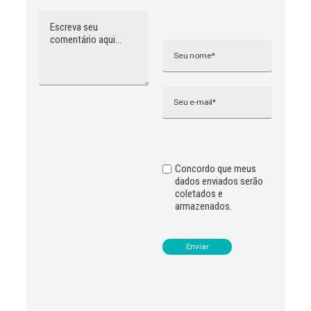
Comentário
Nome
A
l
t
e
r
n
Email
a
t
i
v
e
:
Concordo que meus
dados enviados serão
coletados e
armazenados.