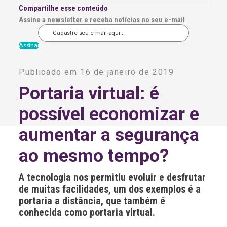
Compartilhe esse conteúdo
Assine a newsletter e receba notícias no seu e-mail
A
l
Publicado em 16 de janeiro de 2019
t
e
Portaria virtual: é
r
n
possível economizar e
a
t
i
aumentar a segurança
v
e
ao mesmo tempo?
:
A tecnologia nos permitiu evoluir e desfrutar
de muitas facilidades, um dos exemplos é a
portaria a distância, que também é
conhecida como portaria virtual.