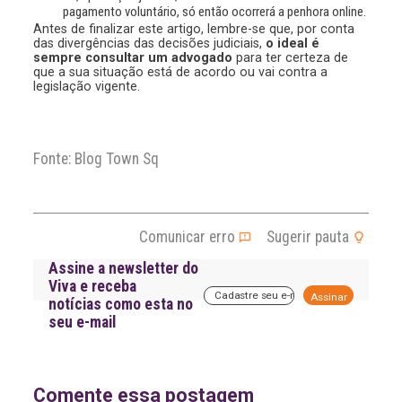
pagamento voluntário, só então ocorrerá a penhora online.
Antes de finalizar este artigo, lembre-se que, por conta
das divergências das decisões judiciais,
o ideal é
sempre consultar um advogado
para ter certeza de
que a sua situação está de acordo ou vai contra a
legislação vigente.
Fonte: Blog Town Sq
Comunicar erro
Sugerir pauta
Assine a newsletter do
Viva e receba
A
notícias como esta no
l
seu e-mail
t
e
r
n
a
Comente essa postagem