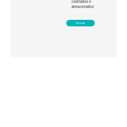
coletados e
armazenados.
Leia
>
<
mais
notícias