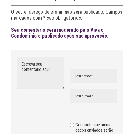
t
i
O seu endereço de e-mail não será publicado. Campos
v
marcados com * são obrigatórios.
e
:
Seu comentário será moderado pelo Viva o
Condomínio e publicado após sua aprovação.
Comentário
Nome
A
l
t
e
r
n
Email
a
t
i
v
e
:
Concordo que meus
dados enviados serão