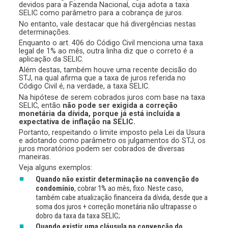
devidos para a Fazenda Nacional, cuja adota a taxa
SELIC como parâmetro para a cobrança de juros.
No entanto, vale destacar que há divergências nestas
determinações.
Enquanto o art. 406 do Código Civil menciona uma taxa
legal de 1% ao mês, outra linha diz que o correto é a
aplicação da SELIC.
Além destas, também houve uma recente decisão do
STJ, na qual afirma que a taxa de juros referida no
Código Civil é, na verdade, a taxa SELIC.
Na hipótese de serem cobrados juros com base na taxa
SELIC, então
não pode ser exigida a correção
monetária da dívida, porque já está incluída a
expectativa de inflação na SELIC.
Portanto, respeitando o limite imposto pela Lei da Usura
e adotando como parâmetro os julgamentos do STJ, os
juros moratórios podem ser cobrados de diversas
maneiras.
Veja alguns exemplos:
Quando não existir determinação na convenção do
condomínio
, cobrar 1% ao mês, fixo. Neste caso,
também cabe atualização financeira da dívida, desde que a
soma dos juros + correção monetária não ultrapasse o
dobro da taxa da taxa SELIC;
Quando existir uma cláusula na convenção do