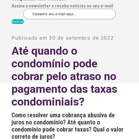
Assine a newsletter e receba notícias no seu e-mail
A
l
Publicado em 30 de setembro de 2022
t
e
Até quando o
r
n
condomínio pode
a
t
i
cobrar pelo atraso no
v
e
pagamento das taxas
:
condominiais?
Como resolver uma cobrança abusiva de
juros no condomínio? Até quanto o
condomínio pode cobrar taxas? Qual o valor
correto de juros?