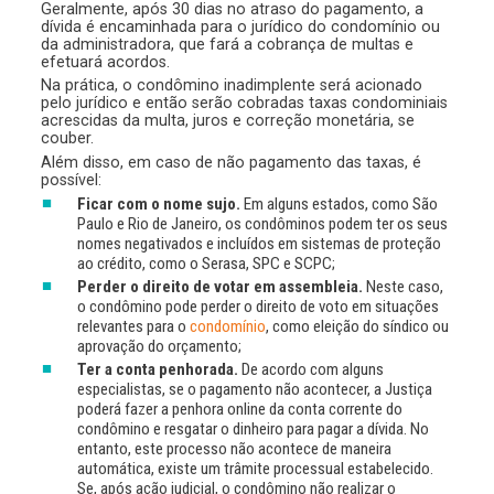
Geralmente, após 30 dias no atraso do pagamento, a
dívida é encaminhada para o jurídico do condomínio ou
da administradora, que fará a cobrança de multas e
efetuará acordos.
Na prática, o condômino inadimplente será acionado
pelo jurídico e então serão cobradas taxas condominiais
acrescidas da multa, juros e correção monetária, se
couber.
Além disso, em caso de não pagamento das taxas, é
possível:
Ficar com o nome sujo.
Em alguns estados, como São
Paulo e Rio de Janeiro, os condôminos podem ter os seus
nomes negativados e incluídos em sistemas de proteção
ao crédito, como o Serasa, SPC e SCPC;
Perder o direito de votar em assembleia.
Neste caso,
o condômino pode perder o direito de voto em situações
relevantes para o
condomínio
, como eleição do síndico ou
aprovação do orçamento;
Ter a conta penhorada.
De acordo com alguns
especialistas, se o pagamento não acontecer, a Justiça
poderá fazer a penhora online da conta corrente do
condômino e resgatar o dinheiro para pagar a dívida. No
entanto, este processo não acontece de maneira
automática, existe um trâmite processual estabelecido.
Se, após ação judicial, o condômino não realizar o