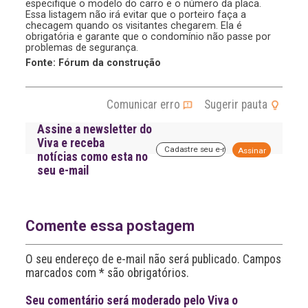
especifique o modelo do carro e o número da placa.
Essa listagem não irá evitar que o porteiro faça a
checagem quando os visitantes chegarem. Ela é
obrigatória e garante que o condomínio não passe por
problemas de segurança.
Fonte: Fórum da construção
Comunicar erro
Sugerir pauta
Assine a newsletter do
Viva e receba
A
notícias como esta no
l
seu e-mail
t
e
r
n
a
Comente essa postagem
t
i
O seu endereço de e-mail não será publicado. Campos
v
marcados com * são obrigatórios.
e
:
Seu comentário será moderado pelo Viva o