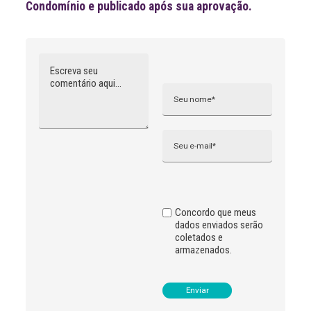
Condomínio e publicado após sua aprovação.
Comentário
Nome
A
l
t
e
r
n
Email
a
t
i
v
e
:
Concordo que meus
dados enviados serão
coletados e
armazenados.