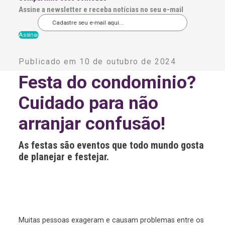
Assine a newsletter e receba notícias no seu e-mail
A
l
Publicado em 10 de outubro de 2024
t
e
Festa do condominio?
r
n
Cuidado para não
a
t
i
arranjar confusão!
v
e
:
As festas são eventos que todo mundo gosta
de planejar e festejar.
Muitas pessoas exageram e causam problemas entre os