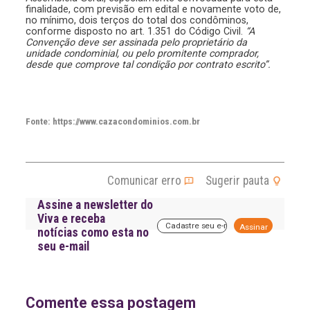
finalidade, com previsão em edital e novamente voto de,
no mínimo, dois terços do total dos condôminos,
conforme disposto no art. 1.351 do Código Civil.
“A
Convenção deve ser assinada pelo proprietário da
unidade condominial, ou pelo promitente comprador,
desde que comprove tal condição por contrato escrito”.
Fonte: https://www.cazacondominios.com.br
Comunicar erro
Sugerir pauta
Assine a newsletter do
Viva e receba
A
notícias como esta no
l
seu e-mail
t
e
r
n
a
Comente essa postagem