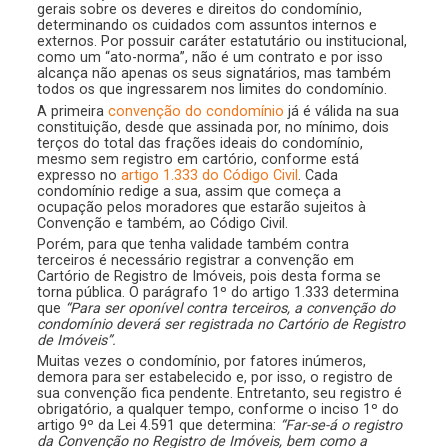
gerais sobre os deveres e direitos do condomínio,
determinando os cuidados com assuntos internos e
externos. Por possuir caráter estatutário ou institucional,
como um “ato-norma”, não é um contrato e por isso
alcança não apenas os seus signatários, mas também
todos os que ingressarem nos limites do condomínio.
A primeira
convenção do condomínio
já é válida na sua
constituição, desde que assinada por, no mínimo, dois
terços do total das frações ideais do condomínio,
mesmo sem registro em cartório, conforme está
expresso no
artigo 1.333 do Código Civil
. Cada
condomínio redige a sua, assim que começa a
ocupação pelos moradores que estarão sujeitos à
Convenção e também, ao Código Civil.
Porém, para que tenha validade também contra
terceiros é necessário registrar a convenção em
Cartório de Registro de Imóveis, pois desta forma se
torna pública. O parágrafo 1º do artigo 1.333 determina
que
“Para ser oponível contra terceiros, a convenção do
condomínio deverá ser registrada no Cartório de Registro
de Imóveis”.
Muitas vezes o condomínio, por fatores inúmeros,
demora para ser estabelecido e, por isso, o registro de
sua convenção fica pendente. Entretanto, seu registro é
obrigatório, a qualquer tempo, conforme o inciso 1º do
artigo 9º da Lei 4.591 que determina:
“Far-se-á o registro
da Convenção no Registro de Imóveis, bem como a