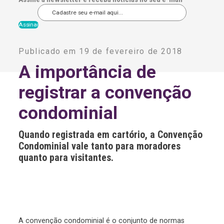
A
l
Publicado em 19 de fevereiro de 2018
t
e
A importância de
r
n
registrar a convenção
a
t
i
condominial
v
e
:
Quando registrada em cartório, a Convenção
Condominial vale tanto para moradores
quanto para visitantes.
A convenção condominial é o conjunto de normas