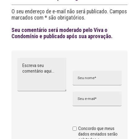
t
i
O seu endereço de e-mail não será publicado. Campos
v
marcados com * são obrigatórios.
e
:
Seu comentário será moderado pelo Viva o
Condomínio e publicado após sua aprovação.
Comentário
Nome
A
l
t
e
r
n
Email
a
t
i
v
e
:
Concordo que meus
dados enviados serão