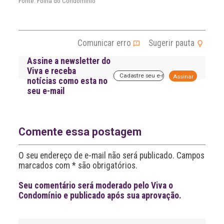
Fonte: Folha do Condomínio
Comunicar erro
Sugerir pauta
Assine a newsletter do
Viva e receba
A
notícias como esta no
l
seu e-mail
t
e
r
n
a
Comente essa postagem
t
i
O seu endereço de e-mail não será publicado. Campos
v
marcados com * são obrigatórios.
e
:
Seu comentário será moderado pelo Viva o
Condomínio e publicado após sua aprovação.