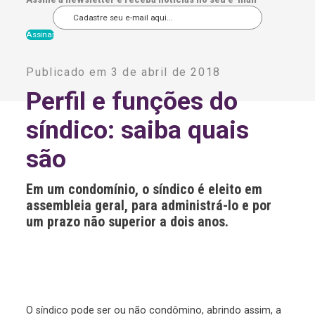
A
l
Publicado em 3 de abril de 2018
t
e
Perfil e funções do
r
n
síndico: saiba quais
a
t
i
são
v
e
:
Em um condomínio, o síndico é eleito em
assembleia geral, para administrá-lo e por
um prazo não superior a dois anos.
O síndico pode ser ou não condômino, abrindo assim, a