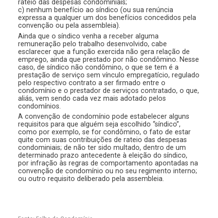
rateio das despesas condominiais;
c) nenhum benefício ao síndico (ou sua renúncia
expressa a qualquer um dos benefícios concedidos pela
convenção ou pela assembleia).
Ainda que o síndico venha a receber alguma
remuneração pelo trabalho desenvolvido, cabe
esclarecer que a função exercida não gera relação de
emprego, ainda que prestado por não condômino. Nesse
caso, de síndico não condômino, o que se tem é a
prestação de serviço sem vínculo empregatício, regulado
pelo respectivo contrato a ser firmado entre o
condomínio e o prestador de serviços contratado, o que,
aliás, vem sendo cada vez mais adotado pelos
condomínios.
A convenção de condomínio pode estabelecer alguns
requisitos para que alguém seja escolhido “síndico”,
como por exemplo, se for condômino, o fato de estar
quite com suas contribuições de rateio das despesas
condominiais; de não ter sido multado, dentro de um
determinado prazo antecedente à eleição do síndico,
por infração às regras de comportamento apontadas na
convenção de condomínio ou no seu regimento interno;
ou outro requisito deliberado pela assembleia.