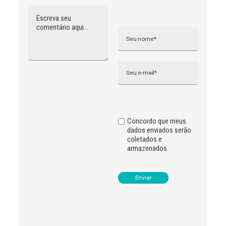
Comentário
Nome
A
l
t
e
r
n
Email
a
t
i
v
e
:
Concordo que meus
dados enviados serão
coletados e
armazenados.