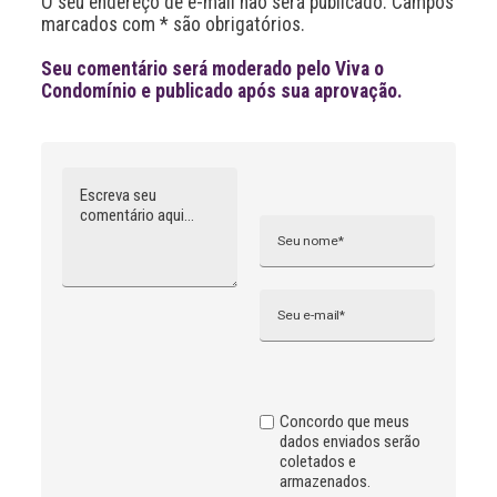
O seu endereço de e-mail não será publicado. Campos
v
marcados com * são obrigatórios.
e
:
Seu comentário será moderado pelo Viva o
Condomínio e publicado após sua aprovação.
Comentário
Nome
A
l
t
e
r
n
Email
a
t
i
v
e
:
Concordo que meus
dados enviados serão
coletados e
armazenados.