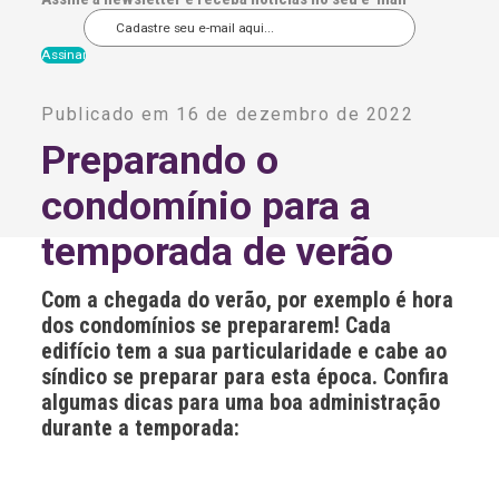
A
l
Publicado em 16 de dezembro de 2022
t
e
Preparando o
r
n
condomínio para a
a
t
i
temporada de verão
v
e
:
Com a chegada do verão, por exemplo é hora
dos condomínios se prepararem! Cada
edifício tem a sua particularidade e cabe ao
síndico se preparar para esta época. Confira
algumas dicas para uma boa administração
durante a temporada: