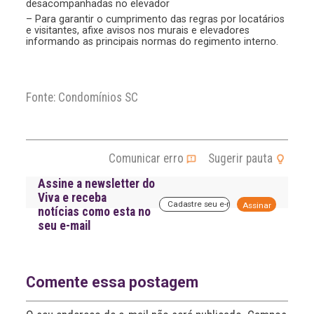
desacompanhadas no elevador
– Para garantir o cumprimento das regras por locatários
e visitantes, afixe avisos nos murais e elevadores
informando as principais normas do regimento interno.
Fonte: Condomínios SC
Comunicar erro
Sugerir pauta
Assine a newsletter do
Viva e receba
A
notícias como esta no
l
seu e-mail
t
e
r
n
a
Comente essa postagem
t
i