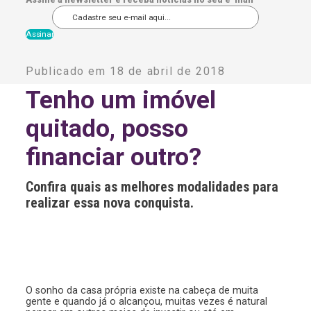
A
l
Publicado em 18 de abril de 2018
t
e
Tenho um imóvel
r
n
quitado, posso
a
t
i
financiar outro?
v
e
:
Confira quais as melhores modalidades para
realizar essa nova conquista.
O sonho da casa própria existe na cabeça de muita
gente e quando já o alcançou, muitas vezes é natural