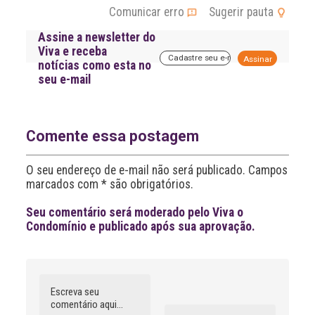
Comunicar erro
Sugerir pauta
Assine a newsletter do
Viva e receba
A
notícias como esta no
l
seu e-mail
t
e
r
n
a
Comente essa postagem
t
i
O seu endereço de e-mail não será publicado. Campos
v
marcados com * são obrigatórios.
e
:
Seu comentário será moderado pelo Viva o
Condomínio e publicado após sua aprovação.
Comentário
Nome
A
l
t