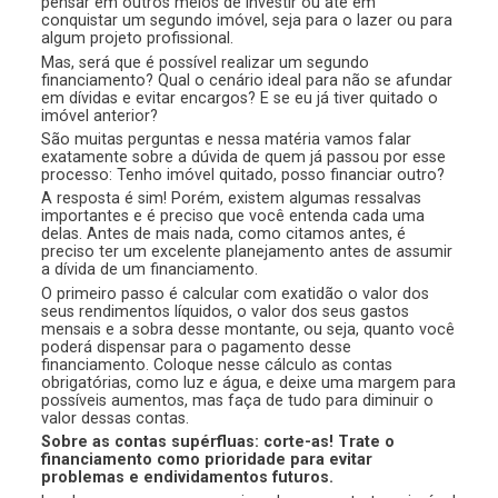
pensar em outros meios de investir ou até em
conquistar um segundo imóvel, seja para o lazer ou para
algum projeto profissional.
Mas, será que é possível realizar um segundo
financiamento? Qual o cenário ideal para não se afundar
em dívidas e evitar encargos? E se eu já tiver quitado o
imóvel anterior?
São muitas perguntas e nessa matéria vamos falar
exatamente sobre a dúvida de quem já passou por esse
processo: Tenho imóvel quitado, posso financiar outro?
A resposta é sim! Porém, existem algumas ressalvas
importantes e é preciso que você entenda cada uma
delas. Antes de mais nada, como citamos antes, é
preciso ter um excelente planejamento antes de assumir
a dívida de um financiamento.
O primeiro passo é calcular com exatidão o valor dos
seus rendimentos líquidos, o valor dos seus gastos
mensais e a sobra desse montante, ou seja, quanto você
poderá dispensar para o pagamento desse
financiamento. Coloque nesse cálculo as contas
obrigatórias, como luz e água, e deixe uma margem para
possíveis aumentos, mas faça de tudo para diminuir o
valor dessas contas.
Sobre as contas supérfluas: corte-as! Trate o
financiamento como prioridade para evitar
problemas e endividamentos futuros.