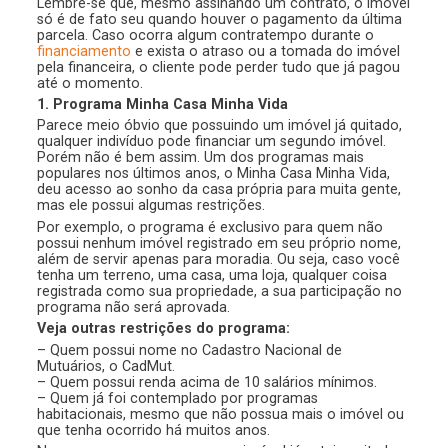
Lembre-se que, mesmo assinando um contrato, o imóvel
só é de fato seu quando houver o pagamento da última
parcela. Caso ocorra algum contratempo durante o
financiamento
e exista o atraso ou a tomada do imóvel
pela financeira, o cliente pode perder tudo que já pagou
até o momento.
1. Programa Minha Casa Minha Vida
Parece meio óbvio que possuindo um imóvel já quitado,
qualquer indivíduo pode financiar um segundo imóvel.
Porém não é bem assim. Um dos programas mais
populares nos últimos anos, o Minha Casa Minha Vida,
deu acesso ao sonho da casa própria para muita gente,
mas ele possui algumas restrições.
Por exemplo, o programa é exclusivo para quem não
possui nenhum imóvel registrado em seu próprio nome,
além de servir apenas para moradia. Ou seja, caso você
tenha um terreno, uma casa, uma loja, qualquer coisa
registrada como sua propriedade, a sua participação no
programa não será aprovada.
Veja outras restrições do programa:
– Quem possui nome no Cadastro Nacional de
Mutuários, o CadMut.
– Quem possui renda acima de 10 salários mínimos.
– Quem já foi contemplado por programas
habitacionais, mesmo que não possua mais o imóvel ou
que tenha ocorrido há muitos anos.