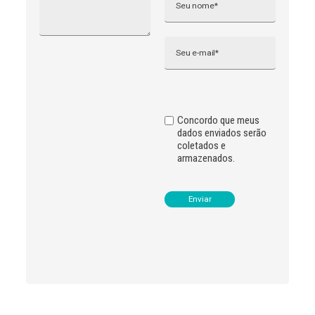
e
r
n
Email
a
t
i
v
e
:
Concordo que meus
dados enviados serão
coletados e
armazenados.
Leia
>
<