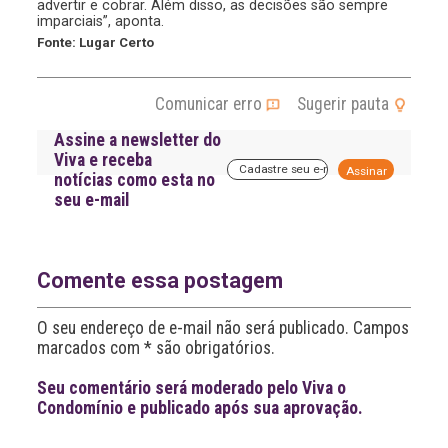
advertir e cobrar. Além disso, as decisões são sempre
imparciais”, aponta.
Fonte: Lugar Certo
Comunicar erro
Sugerir pauta
Assine a newsletter do
Viva e receba
A
notícias como esta no
l
seu e-mail
t
e
r
n
a
Comente essa postagem
t
i
O seu endereço de e-mail não será publicado. Campos
v
marcados com * são obrigatórios.
e
:
Seu comentário será moderado pelo Viva o
Condomínio e publicado após sua aprovação.