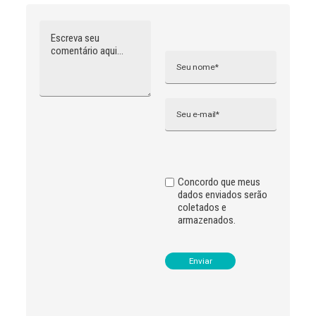
Comentário
Nome
A
l
t
e
r
n
Email
a
t
i
v
e
:
Concordo que meus
dados enviados serão
coletados e
armazenados.