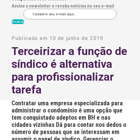
Assine a newsletter e receba notícias no seu e-mail
A
l
Publicado em 10 de junho de 2019
t
e
Terceirizar a função de
r
n
síndico é alternativa
a
t
i
para profissionalizar
v
e
tarefa
:
Contratar uma empresa especializada para
administrar o condomínio é uma opção que
tem conquistado adeptos em BH e nas
cidades vizinhas Dá para contar nos dedos o
número de pessoas que se interessam em
assumir o papel de síndico. Gerenciar o