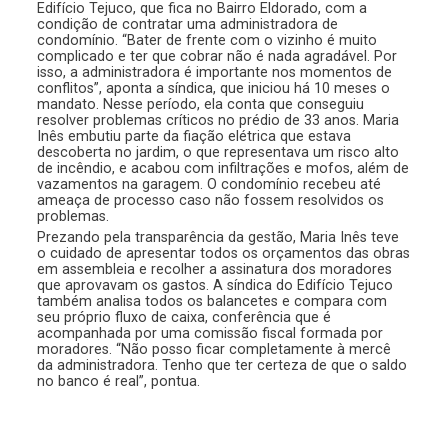
Edifício Tejuco, que fica no Bairro Eldorado, com a
condição de contratar uma administradora de
condomínio. “Bater de frente com o vizinho é muito
complicado e ter que cobrar não é nada agradável. Por
isso, a administradora é importante nos momentos de
conflitos”, aponta a síndica, que iniciou há 10 meses o
mandato. Nesse período, ela conta que conseguiu
resolver problemas críticos no prédio de 33 anos. Maria
Inês embutiu parte da fiação elétrica que estava
descoberta no jardim, o que representava um risco alto
de incêndio, e acabou com infiltrações e mofos, além de
vazamentos na garagem. O condomínio recebeu até
ameaça de processo caso não fossem resolvidos os
problemas.
Prezando pela transparência da gestão, Maria Inês teve
o cuidado de apresentar todos os orçamentos das obras
em assembleia e recolher a assinatura dos moradores
que aprovavam os gastos. A síndica do Edifício Tejuco
também analisa todos os balancetes e compara com
seu próprio fluxo de caixa, conferência que é
acompanhada por uma comissão fiscal formada por
moradores. “Não posso ficar completamente à mercê
da administradora. Tenho que ter certeza de que o saldo
no banco é real”, pontua.