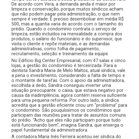
De acordo com Vera, a demanda ainda é maior por
limpeza e conservação, porque muitos síndicos acham
que não podem pagar pela administração, o que nem
sempre é verdade. É preciso desembolsar em média R$
500, mas a quantia varia de acordo com o tamanho do
prédio. Quando o condomínio contrata o serviço de
limpeza, estão incluídos na mensalidade a compra dos
produtos, o salário do funcionário e do supervisor, que
visita o cliente e repõe materiais, e as demandas
administrativas, como folha de pagamento,
recrutamento, seleção e treinamento da equipe.
No Edifício Big Center Empresarial, com 47 salas e cinco
lojas, a gestão do condomínio é terceirizada. Para a
dentista Sandra Maria de Melo Maltos, atual síndica, vale
a pena o investimento, considerando a falta de tempo e
o montante de tarefas. Com o apoio da administradora,
escolhida a dedo, Sandra conseguiu inverter uma
situação preocupante: o caixa, que estava negativo por
causa da inadimplência, agora contém reserva suficiente
para uma pequena reforma. Por outro lado, a síndica
acredita que a gestão eficiente criou um “problema” para
o condomínio. São pouquíssimos os condôminos que
participam das reuniões para tratar de assuntos comuns
do prédio. “Acho que eles não participam porque tudo
está funcionando bem”, imagina Sandra, que enxerga o
papel fundamental da administradora.
A contadora Maria Inês Ferreira aceitou ser síndica do