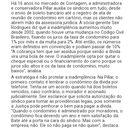
Há 16 anos no mercado de Contagem, a administradora
e conservadora Pillar auxilia os síndicos em tudo, desde
o envio de boleto bancário até o registro de ata de
reunião de condomínio em cartório, mas os clientes não
abrem mão da assessoria jurídica. A sócia-gerente Seir
Rodrigues diz que a inadimplência aumentou muito
desde 2002, quando houve uma mudança no Código Civil
Brasileiro, fixando os juros da taxa de condomínio para
1% por mês e da multa para 2%. Até então, os números
eram definidos em convenção e podiam passar de 10%.
“A cobrança tem que ser assídua porque senão a dívida
vira uma bola de neve. O inadimplente opta por quitar o
cheque especial ou o financiamento do carro porque os
juros são altos e os da taxa de condomínio, muito
baixos”, analisa.
A estratégia é não protelar a inadimplência. Na Pillar, o
primeiro contato é lembrar o condômino da dívida por
telefone. Tenta-se um acordo quando há dois boletos
vencidos, caso contrário, o morador é acionado
judicialmente. Seir esclarece que solicita autorização do
síndico para tomar as providências legais, pois somente
a Justiça pode penhorar o bem para pagar a dívida.
“Quando o condomínio é administrado por moradores, o
condômino fica devendo um ano e nem satisfação dá.
Bate até a porta na cara do síndico. Mas com a
empresa, não. Ele só não paga se não quiser”, destaca.