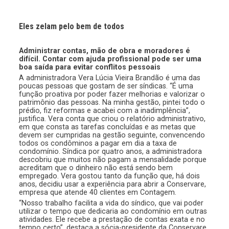
Eles zelam pelo bem de todos
Administrar contas, mão de obra e moradores é
difícil. Contar com ajuda profissional pode ser uma
boa saída para evitar conflitos pessoais
A administradora Vera Lúcia Vieira Brandão é uma das
poucas pessoas que gostam de ser síndicas. “É uma
função proativa por poder fazer melhorias e valorizar o
patrimônio das pessoas. Na minha gestão, pintei todo o
prédio, fiz reformas e acabei com a inadimplência”,
justifica. Vera conta que criou o relatório administrativo,
em que consta as tarefas concluídas e as metas que
devem ser cumpridas na gestão seguinte, convencendo
todos os condôminos a pagar em dia a taxa de
condomínio. Síndica por quatro anos, a administradora
descobriu que muitos não pagam a mensalidade porque
acreditam que o dinheiro não está sendo bem
empregado. Vera gostou tanto da função que, há dois
anos, decidiu usar a experiência para abrir a Conservare,
empresa que atende 40 clientes em Contagem.
“Nosso trabalho facilita a vida do síndico, que vai poder
utilizar o tempo que dedicaria ao condomínio em outras
atividades. Ele recebe a prestação de contas exata e no
tempo certo”, destaca a sócia-presidente da Conservare.