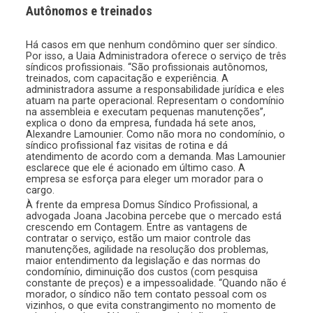
Autônomos e treinados
Há casos em que nenhum condômino quer ser síndico.
Por isso, a Uaia Administradora oferece o serviço de três
síndicos profissionais. “São profissionais autônomos,
treinados, com capacitação e experiência. A
administradora assume a responsabilidade jurídica e eles
atuam na parte operacional. Representam o condomínio
na assembleia e executam pequenas manutenções”,
explica o dono da empresa, fundada há sete anos,
Alexandre Lamounier. Como não mora no condomínio, o
síndico profissional faz visitas de rotina e dá
atendimento de acordo com a demanda. Mas Lamounier
esclarece que ele é acionado em último caso. A
empresa se esforça para eleger um morador para o
cargo.
À frente da empresa Domus Síndico Profissional, a
advogada Joana Jacobina percebe que o mercado está
crescendo em Contagem. Entre as vantagens de
contratar o serviço, estão um maior controle das
manutenções, agilidade na resolução dos problemas,
maior entendimento da legislação e das normas do
condomínio, diminuição dos custos (com pesquisa
constante de preços) e a impessoalidade. “Quando não é
morador, o síndico não tem contato pessoal com os
vizinhos, o que evita constrangimento no momento de