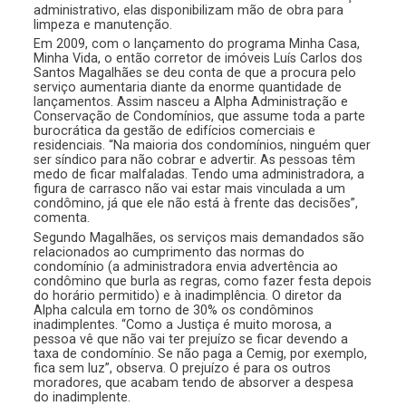
administrativo, elas disponibilizam mão de obra para
limpeza e manutenção.
Em 2009, com o lançamento do programa Minha Casa,
Minha Vida, o então corretor de imóveis Luís Carlos dos
Santos Magalhães se deu conta de que a procura pelo
serviço aumentaria diante da enorme quantidade de
lançamentos. Assim nasceu a Alpha Administração e
Conservação de Condomínios, que assume toda a parte
burocrática da gestão de edifícios comerciais e
residenciais. “Na maioria dos condomínios, ninguém quer
ser síndico para não cobrar e advertir. As pessoas têm
medo de ficar malfaladas. Tendo uma administradora, a
figura de carrasco não vai estar mais vinculada a um
condômino, já que ele não está à frente das decisões”,
comenta.
Segundo Magalhães, os serviços mais demandados são
relacionados ao cumprimento das normas do
condomínio (a administradora envia advertência ao
condômino que burla as regras, como fazer festa depois
do horário permitido) e à inadimplência. O diretor da
Alpha calcula em torno de 30% os condôminos
inadimplentes. “Como a Justiça é muito morosa, a
pessoa vê que não vai ter prejuízo se ficar devendo a
taxa de condomínio. Se não paga a Cemig, por exemplo,
fica sem luz”, observa. O prejuízo é para os outros
moradores, que acabam tendo de absorver a despesa
do inadimplente.