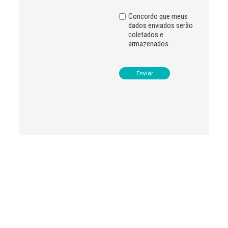
e
:
Concordo que meus
dados enviados serão
coletados e
armazenados.
Leia
>
<
mais
notícias