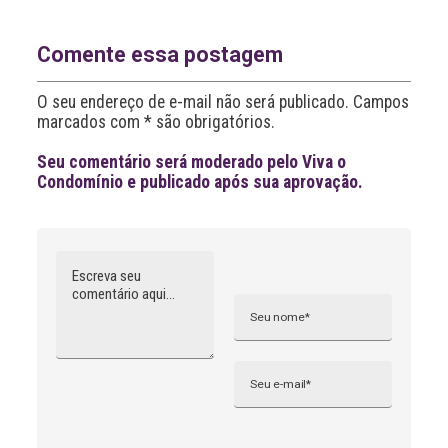
r
n
a
Comente essa postagem
t
i
O seu endereço de e-mail não será publicado. Campos
v
marcados com * são obrigatórios.
e
:
Seu comentário será moderado pelo Viva o
Condomínio e publicado após sua aprovação.
Comentário
Nome
A
l
t
e
r
n
Email
a
t
i
v