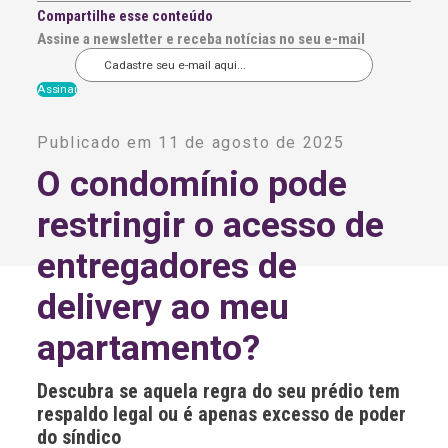
Compartilhe esse conteúdo
Assine a newsletter e receba notícias no seu e-mail
A
l
Publicado em 11 de agosto de 2025
t
e
O condomínio pode
r
n
restringir o acesso de
a
t
i
entregadores de
v
e
delivery ao meu
:
apartamento?
Descubra se aquela regra do seu prédio tem
respaldo legal ou é apenas excesso de poder
do síndico