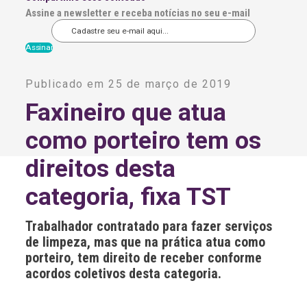
Assine a newsletter e receba notícias no seu e-mail
A
l
Publicado em 25 de março de 2019
t
e
Faxineiro que atua
r
n
como porteiro tem os
a
t
i
direitos desta
v
e
categoria, fixa TST
:
Trabalhador contratado para fazer serviços
de limpeza, mas que na prática atua como
porteiro, tem direito de receber conforme
acordos coletivos desta categoria.