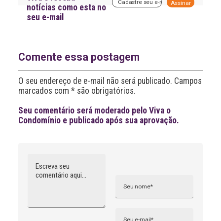
A
notícias como esta no
l
seu e-mail
t
e
r
n
a
Comente essa postagem
t
i
O seu endereço de e-mail não será publicado. Campos
v
marcados com * são obrigatórios.
e
:
Seu comentário será moderado pelo Viva o
Condomínio e publicado após sua aprovação.
Comentário
Nome
A
l
t
e
r
n
Email
a