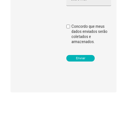
t
i
v
e
:
Concordo que meus
dados enviados serão
coletados e
armazenados.
Leia
>
<
mais
notícias