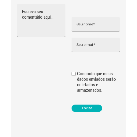
Comentário
Nome
A
l
t
e
r
n
Email
a
t
i
v
e
:
Concordo que meus
dados enviados serão
coletados e
armazenados.