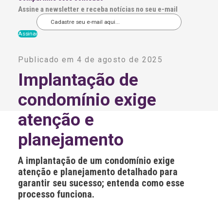
Assine a newsletter e receba notícias no seu e-mail
A
l
Publicado em 4 de agosto de 2025
t
e
Implantação de
r
n
condomínio exige
a
t
i
atenção e
v
e
planejamento
:
A implantação de um condomínio exige
atenção e planejamento detalhado para
garantir seu sucesso; entenda como esse
processo funciona.