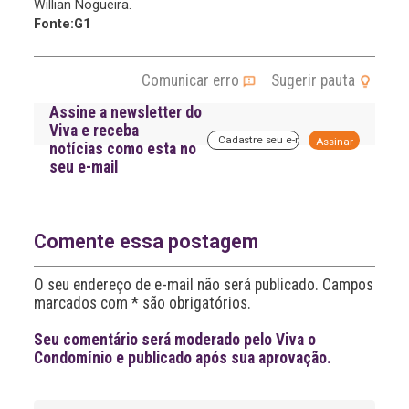
Willian Nogueira.
Fonte:G1
Comunicar erro
Sugerir pauta
Assine a newsletter do
Viva e receba
A
notícias como esta no
l
seu e-mail
t
e
r
n
a
Comente essa postagem
t
i
O seu endereço de e-mail não será publicado. Campos
v
marcados com * são obrigatórios.
e
:
Seu comentário será moderado pelo Viva o
Condomínio e publicado após sua aprovação.