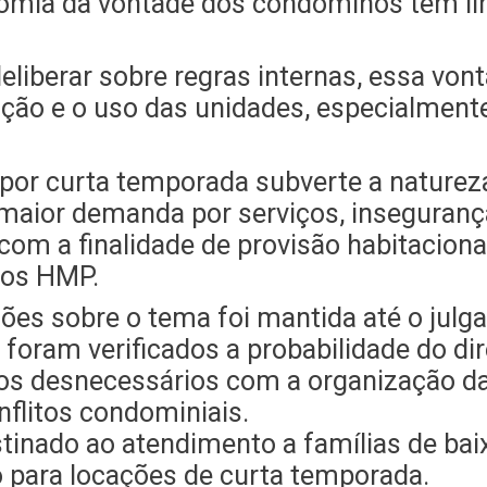
nomia da vontade dos condôminos tem li
.
iberar sobre regras internas, essa vont
nação e o uso das unidades, especialm
 por curta temporada subverte a naturez
maior demanda por serviços, insegurança
 com a finalidade de provisão habitacion
tos HMP.
ões sobre o tema foi mantida até o julga
foram verificados a probabilidade do dir
stos desnecessários com a organização d
nflitos condominiais.
stinado ao atendimento a famílias de ba
o para locações de curta temporada.