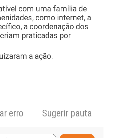
atível com uma família de
menidades, como internet, a
ecífico, a coordenação dos
seriam praticadas por
uizaram a ação.
r erro
Sugerir pauta
A