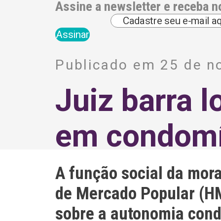
Assine a newsletter e receba n
A
l
Publicado em 25 de 
t
e
r
Juiz barra 
n
a
t
i
em condomí
v
e
:
A função social da mor
de Mercado Popular (HM
sobre a autonomia cond