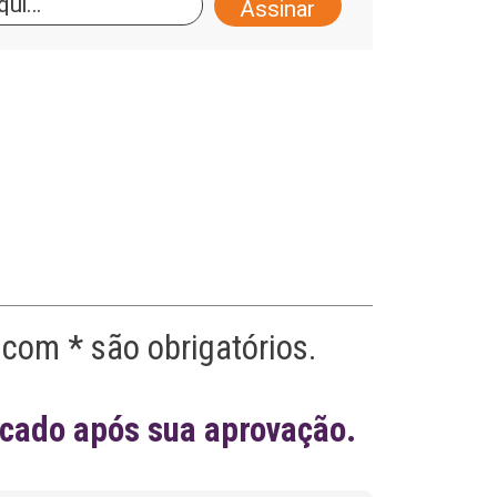
l
t
e
r
n
a
t
i
v
e
:
com * são obrigatórios.
icado após sua aprovação.