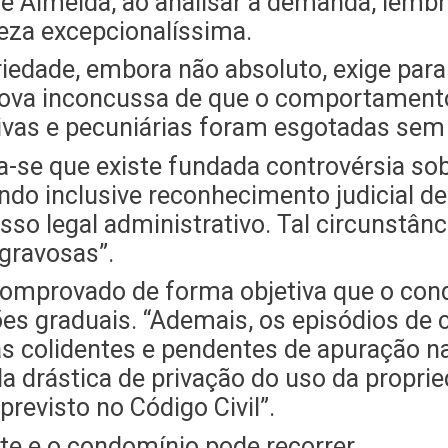
e Almeida, ao analisar a demanda, lembr
za excepcionalíssima.
riedade, embora não absoluto, exige para
prova inconcussa de que o comportamento 
ivas e pecuniárias foram esgotadas sem
-se que existe fundada controvérsia sob
do inclusive reconhecimento judicial de
so legal administrativo. Tal circunstânc
gravosas”.
 comprovado de forma objetiva que o co
ões graduais. “Ademais, os episódios de 
as colidentes e pendentes de apuração na
ida drástica de privação do uso da propr
 previsto no Código Civil”.
te e o condomínio pode recorrer.