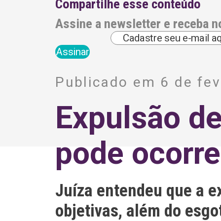
Compartilhe esse conteúdo
Assine a newsletter e receba n
A
l
Publicado em 6 de fev
t
e
r
Expulsão de
n
a
t
i
pode ocorre
v
e
:
Juíza entendeu que a e
objetivas, além do esgo