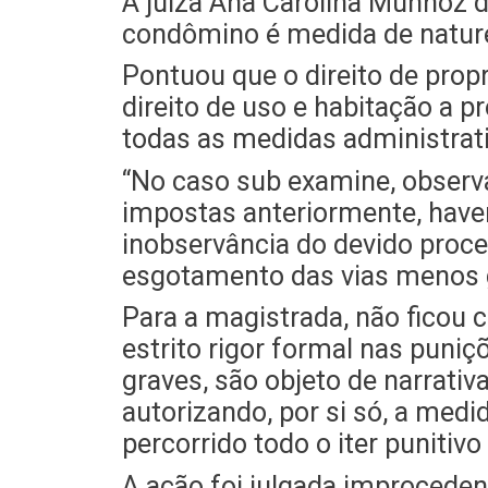
A juíza Ana Carolina Munhoz d
condômino é medida de nature
Pontuou que o direito de prop
direito de uso e habitação a 
todas as medidas administrat
“No caso sub examine, observa
impostas anteriormente, haven
inobservância do devido proces
esgotamento das vias menos 
Para a magistrada, não ficou
estrito rigor formal nas puniç
graves, são objeto de narrativ
autorizando, por si só, a med
percorrido todo o iter punitivo
A ação foi julgada improceden