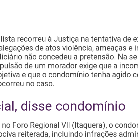
ista recorreu à Justiça na tentativa de 
alegações de atos violência, ameaças e 
iciário não concedeu a pretensão. Na sen
xpulsão de um morador exige que a incom
etiva e que o condomínio tenha agido co
ocorreu no caso.
ial, disse condomínio
no Foro Regional VII (Itaquera), o con
iva reiterada, incluindo infrações admin