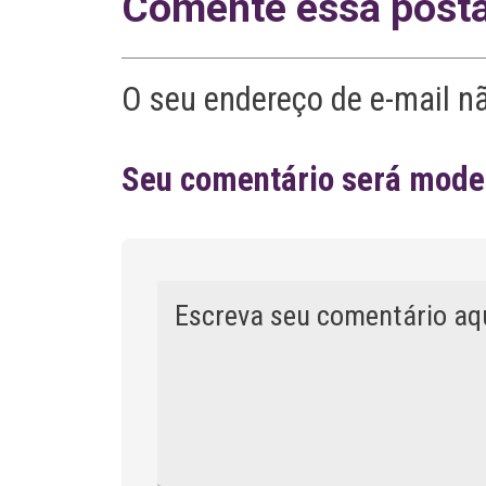
Comente essa post
O seu endereço de e-mail n
Seu comentário será moder
Comentário
A
l
t
e
r
n
a
t
i
v