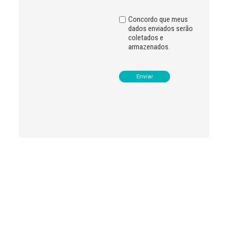
e
:
Concordo que meus
dados enviados serão
coletados e
armazenados.
Leia
>
<
mais
notícias