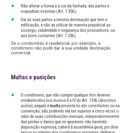
Não alterar a forma e a cor da fachada, das partes e
esquadrias externas (Art. 1.336);
Dar às suas partes a mesma destinação que tem a
edificação, e não as utilizar de maneira prejudicial ao
sossego, salubridade e segurança dos possuidores, ou
aos bons costumes (Art. 1.336);
Se o condomínio é residencial, por exemplo, o
condômino não pode dar à sua unidade destinação
comercial.
Multas e punições
O condômino, que não cumprir qualquer dos deveres
estabelecidos nos incisos II a IV do Art. 1336 (descritos
acima), pagará a
multa
prevista no ato constitutivo ou na
convenção, não podendo ela ser superior a cinco vezes o
valor de suas contribuições mensais, independentemente
das perdas e danos que se apurarem; não havendo
disposição expressa, caberá à assembleia geral, por dois
terços no mínimo dos condôminos restantes, deliberar