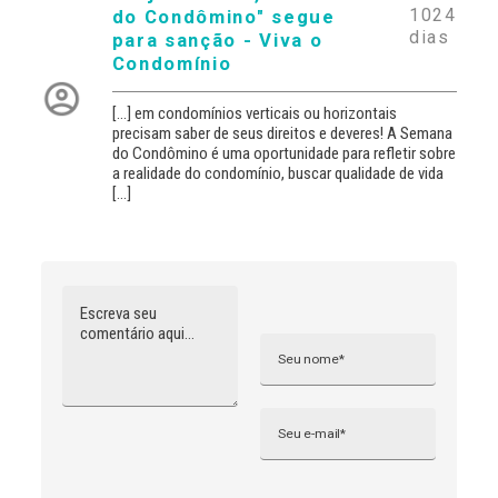
1024
do Condômino" segue
dias
para sanção - Viva o
Condomínio
[…] em condomínios verticais ou horizontais
precisam saber de seus direitos e deveres! A Semana
do Condômino é uma oportunidade para refletir sobre
a realidade do condomínio, buscar qualidade de vida
[…]
Comentário
Nome
A
l
t
e
r
n
Email
a
t
i
v