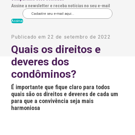
Assine a newsletter e receba notícias no seu e-mail
A
l
Publicado em 22 de setembro de 2022
t
e
Quais os direitos e
r
n
deveres dos
a
t
i
condôminos?
v
e
:
É importante que fique claro para todos
quais são os direitos e deveres de cada um
para que a convivência seja mais
harmoniosa