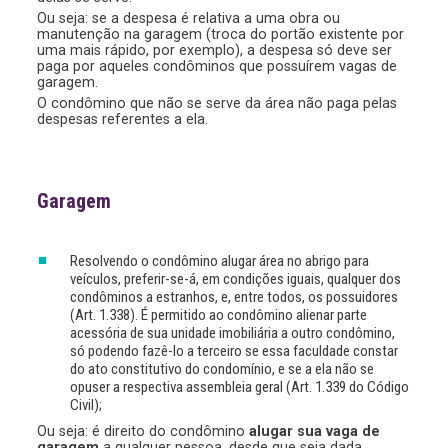
Ou seja: se a despesa é relativa a uma obra ou
manutenção na garagem (troca do portão existente por
uma mais rápido, por exemplo), a despesa só deve ser
paga por aqueles condôminos que possuírem vagas de
garagem.
O condômino que não se serve da área não paga pelas
despesas referentes a ela.
Garagem
Resolvendo o condômino alugar área no abrigo para
veículos, preferir-se-á, em condições iguais, qualquer dos
condôminos a estranhos, e, entre todos, os possuidores
(Art. 1.338). É permitido ao condômino alienar parte
acessória de sua unidade imobiliária a outro condômino,
só podendo fazê-lo a terceiro se essa faculdade constar
do ato constitutivo do condomínio, e se a ela não se
opuser a respectiva assembleia geral (Art. 1.339 do Código
Civil);
Ou seja: é direito do condômino
alugar sua vaga de
garagem
a qualquer pessoa, desde que seja dada