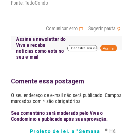
Fonte: TudoCondo
Comunicar erro
Sugerir pauta
Assine a newsletter do
Viva e receba
A
notícias como esta no
l
seu e-mail
t
e
r
n
a
Comente essa postagem
t
i
O seu endereço de e-mail não será publicado. Campos
v
marcados com * são obrigatórios.
e
:
Seu comentário será moderado pelo Viva o
Condomínio e publicado após sua aprovação.
Projeto de lei, a "Semana
Há