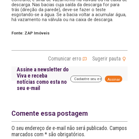
descarga. Nas bacias cuja saída da descarga for para
trás (direção da parede), deve-se fazer o teste
esgotando-se a água. Se a bacia voltar a acumular água,
há vazamento na válvula ou na caixa de descarga.
Fonte: ZAP Imóveis
Comunicar erro
Sugerir pauta
Assine a newsletter do
Viva e receba
A
notícias como esta no
l
seu e-mail
t
e
r
n
a
Comente essa postagem
t
i
O seu endereço de e-mail não será publicado. Campos
v
marcados com * são obrigatórios.
e