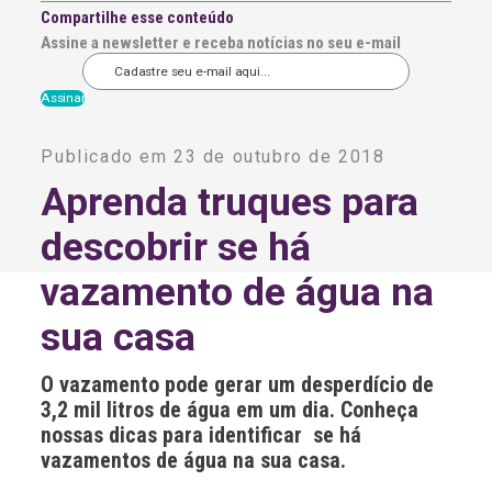
Compartilhe esse conteúdo
Assine a newsletter e receba notícias no seu e-mail
A
l
Publicado em 23 de outubro de 2018
t
e
Aprenda truques para
r
n
descobrir se há
a
t
i
vazamento de água na
v
e
sua casa
:
O vazamento pode gerar um desperdício de
3,2 mil litros de água em um dia. Conheça
nossas dicas para identificar se há
vazamentos de água na sua casa.