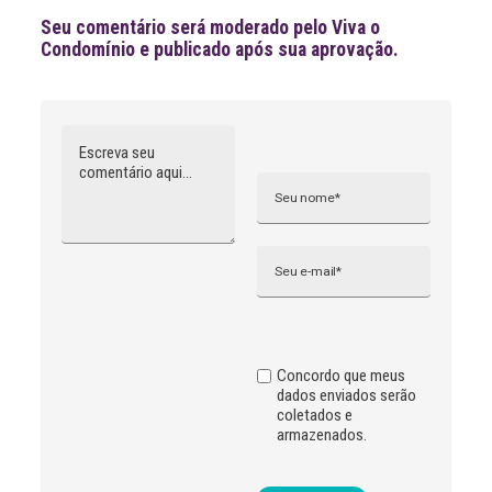
:
Seu comentário será moderado pelo Viva o
Condomínio e publicado após sua aprovação.
Comentário
Nome
A
l
t
e
r
n
Email
a
t
i
v
e
:
Concordo que meus
dados enviados serão
coletados e
armazenados.