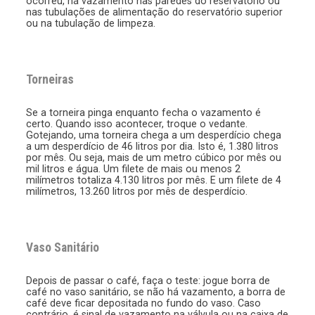
ocorreu, há vazamento nas paredes do reservatório ou
nas tubulações de alimentação do reservatório superior
ou na tubulação de limpeza.
Torneiras
Se a torneira pinga enquanto fecha o vazamento é
certo. Quando isso acontecer, troque o vedante.
Gotejando, uma torneira chega a um desperdício chega
a um desperdício de 46 litros por dia. Isto é, 1.380 litros
por mês. Ou seja, mais de um metro cúbico por mês ou
mil litros e água. Um filete de mais ou menos 2
milímetros totaliza 4.130 litros por mês. E um filete de 4
milímetros, 13.260 litros por mês de desperdício.
Vaso Sanitário
Depois de passar o café, faça o teste: jogue borra de
café no vaso sanitário, se não há vazamento, a borra de
café deve ficar depositada no fundo do vaso. Caso
contrário, é sinal de vazamento na válvula ou na caixa de