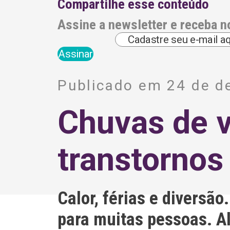
Compartilhe esse conteúdo
Assine a newsletter e receba n
A
l
Publicado em 24 de 
t
e
r
Chuvas de v
n
a
t
i
transtornos
v
e
:
Calor, férias e diversã
para muitas pessoas. Al