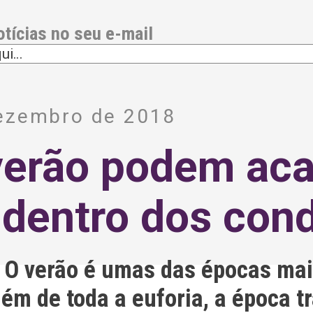
otícias no seu e-mail
dezembro de 2018
erão podem aca
 dentro dos con
o. O verão é umas das épocas m
ém de toda a euforia, a época t