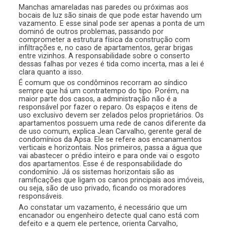
Manchas amareladas nas paredes ou próximas aos
bocais de luz são sinais de que pode estar havendo um
vazamento. E esse sinal pode ser apenas a ponta de um
dominó de outros problemas, passando por
comprometer a estrutura física da construção com
infiltrações e, no caso de apartamentos, gerar brigas
entre vizinhos. A responsabilidade sobre o conserto
dessas falhas por vezes é tida como incerta, mas a lei é
clara quanto a isso.
É comum que os condôminos recorram ao síndico
sempre que há um contratempo do tipo. Porém, na
maior parte dos casos, a administração não é a
responsável por fazer o reparo. Os espaços e itens de
uso exclusivo devem ser zelados pelos proprietários. Os
apartamentos possuem uma rede de canos diferente da
de uso comum, explica Jean Carvalho, gerente geral de
condomínios da Apsa. Ele se refere aos encanamentos
verticais e horizontais. Nos primeiros, passa a água que
vai abastecer o prédio inteiro e para onde vai o esgoto
dos apartamentos. Esse é de responsabilidade do
condomínio. Já os sistemas horizontais são as
ramificações que ligam os canos principais aos imóveis,
ou seja, são de uso privado, ficando os moradores
responsáveis.
Ao constatar um vazamento, é necessário que um
encanador ou engenheiro detecte qual cano está com
defeito e a quem ele pertence, orienta Carvalho,