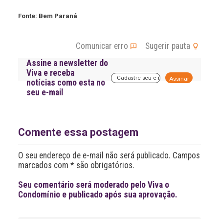
Fonte: Bem Paraná
Comunicar erro
Sugerir pauta
Assine a newsletter do
Viva e receba
A
notícias como esta no
l
seu e-mail
t
e
r
n
a
Comente essa postagem
t
i
O seu endereço de e-mail não será publicado. Campos
v
marcados com * são obrigatórios.
e
:
Seu comentário será moderado pelo Viva o
Condomínio e publicado após sua aprovação.