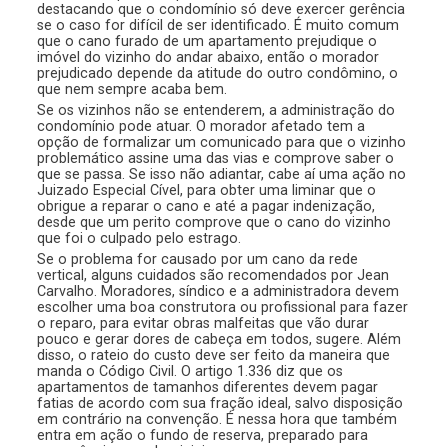
destacando que o condomínio só deve exercer gerência
se o caso for difícil de ser identificado. É muito comum
que o cano furado de um apartamento prejudique o
imóvel do vizinho do andar abaixo, então o morador
prejudicado depende da atitude do outro condômino, o
que nem sempre acaba bem.
Se os vizinhos não se entenderem, a administração do
condomínio pode atuar. O morador afetado tem a
opção de formalizar um comunicado para que o vizinho
problemático assine uma das vias e comprove saber o
que se passa. Se isso não adiantar, cabe aí uma ação no
Juizado Especial Cível, para obter uma liminar que o
obrigue a reparar o cano e até a pagar indenização,
desde que um perito comprove que o cano do vizinho
que foi o culpado pelo estrago.
Se o problema for causado por um cano da rede
vertical, alguns cuidados são recomendados por Jean
Carvalho. Moradores, síndico e a administradora devem
escolher uma boa construtora ou profissional para fazer
o reparo, para evitar obras malfeitas que vão durar
pouco e gerar dores de cabeça em todos, sugere. Além
disso, o rateio do custo deve ser feito da maneira que
manda o Código Civil. O artigo 1.336 diz que os
apartamentos de tamanhos diferentes devem pagar
fatias de acordo com sua fração ideal, salvo disposição
em contrário na convenção. É nessa hora que também
entra em ação o fundo de reserva, preparado para