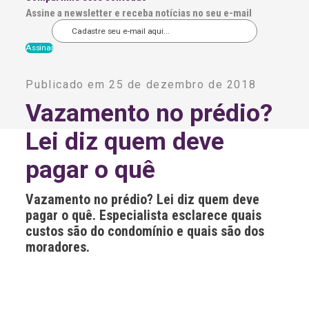
Assine a newsletter e receba notícias no seu e-mail
A
l
Publicado em 25 de dezembro de 2018
t
e
Vazamento no prédio?
r
n
Lei diz quem deve
a
t
i
pagar o quê
v
e
:
Vazamento no prédio? Lei diz quem deve
pagar o quê. Especialista esclarece quais
custos são do condomínio e quais são dos
moradores.