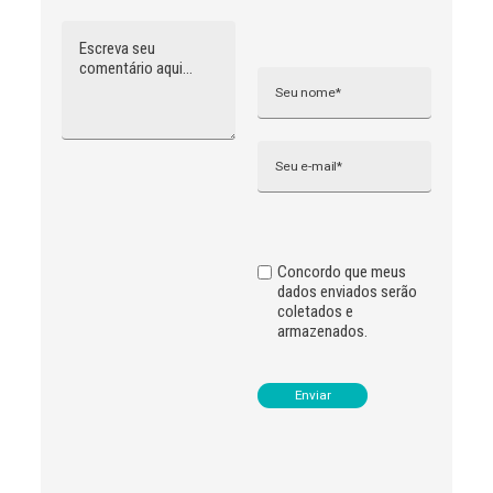
Comentário
Nome
A
l
t
e
r
n
Email
a
t
i
v
e
:
Concordo que meus
dados enviados serão
coletados e
armazenados.