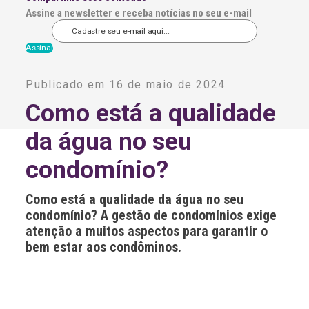
Assine a newsletter e receba notícias no seu e-mail
A
l
Publicado em 16 de maio de 2024
t
e
Como está a qualidade
r
n
da água no seu
a
t
i
condomínio?
v
e
:
Como está a qualidade da água no seu
condomínio? A gestão de condomínios exige
atenção a muitos aspectos para garantir o
bem estar aos condôminos.