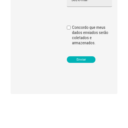
t
i
v
e
:
Concordo que meus
dados enviados serão
coletados e
armazenados.
Leia
>
<
mais
notícias