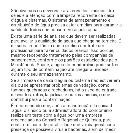
São diversos os deveres e afazeres dos síndicos. Um
deles é a atenção com a limpeza recorrente da caixa
d’água e cisternas. O sistema de armazenamento e
distribuição de água precisa estar em dias para garantir a
saúde de todos que consomem aquela água.
Existe uma série de análises que devem ser realizadas
para avaliar a qualidade da água que chega na torneira. É
de suma importância que o síndico contrate um
profissional para fazer cuidados prévios. Isso porque,
mesmo recebendo tratamento pelas companhias de
saneamento, conforme os padrões estabelecidos pelo
Ministério da Saúde, a água do condomínio pode sofrer
algum tipo de contaminação até chegar à unidade,
durante o seu armazenamento.
Se a limpeza da caixa d’água ou cisterna não estiver em
dia ou se apresentar problemas de vedação, como
tampas quebradas e rachaduras, há o risco da entrada
de insetos, ratos, lagartixas e outros animais, o que
contribui para a contaminação.
É recomendado que, após a manutenção da caixa d
´água, o síndico ou a administradora do condomínio
realize um teste com a água por uma empresa
credenciada ao Conselho Regional de Química, para
emitir um laudo de potabilidade que vai diagnosticar a
presença de possíveis vírus e bactérias, além de medir