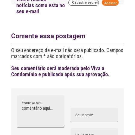
A
notícias como esta no
l
seu e-mail
t
e
r
n
a
Comente essa postagem
t
i
O seu endereço de e-mail não será publicado. Campos
v
marcados com * são obrigatórios.
e
:
Seu comentário será moderado pelo Viva o
Condomínio e publicado após sua aprovação.
Comentário
Nome
A
l
t
e
r
n
Email
a