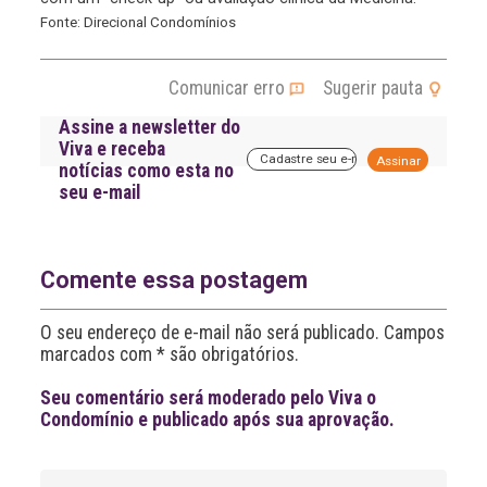
Fonte: Direcional Condomínios
Comunicar erro
Sugerir pauta
Assine a newsletter do
Viva e receba
A
notícias como esta no
l
seu e-mail
t
e
r
n
a
Comente essa postagem
t
i
O seu endereço de e-mail não será publicado. Campos
v
marcados com * são obrigatórios.
e
:
Seu comentário será moderado pelo Viva o
Condomínio e publicado após sua aprovação.