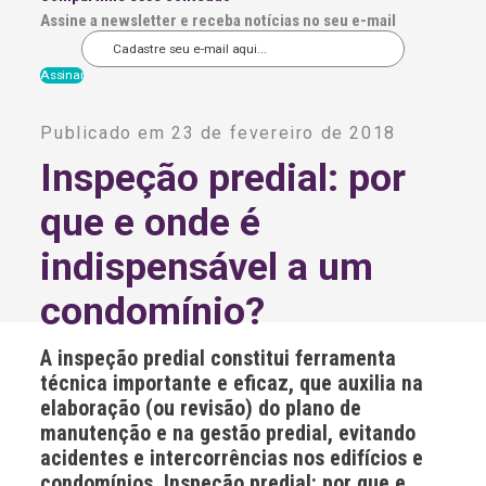
Assine a newsletter e receba notícias no seu e-mail
A
l
Publicado em 23 de fevereiro de 2018
t
e
Inspeção predial: por
r
n
que e onde é
a
t
i
indispensável a um
v
e
condomínio?
:
A inspeção predial constitui ferramenta
técnica importante e eficaz, que auxilia na
elaboração (ou revisão) do plano de
manutenção e na gestão predial, evitando
acidentes e intercorrências nos edifícios e
condomínios. Inspeção predial: por que e