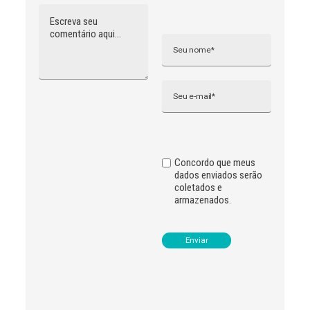
Comentário
Nome
A
l
t
e
r
n
Email
a
t
i
v
e
:
Concordo que meus
dados enviados serão
coletados e
armazenados.