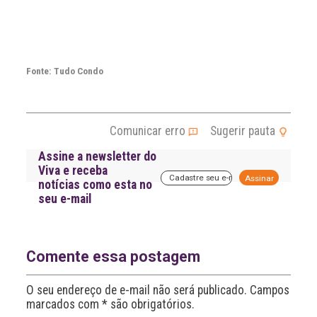
Fonte: Tudo Condo
Comunicar erro
Sugerir pauta
Assine a newsletter do
Viva e receba
A
notícias como esta no
l
seu e-mail
t
e
r
n
a
Comente essa postagem
t
i
O seu endereço de e-mail não será publicado. Campos
v
marcados com * são obrigatórios.
e
: