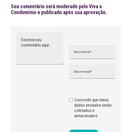
Seu comentário será moderado pelo Viva o
Condomínio e publicado após sua aprovação.
Comentário
Nome
A
l
t
e
r
n
Email
a
t
i
v
e
:
Concordo que meus
dados enviados serão
coletados e
armazenados.