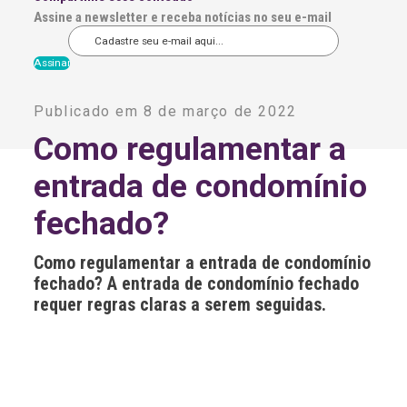
Assine a newsletter e receba notícias no seu e-mail
A
l
Publicado em 8 de março de 2022
t
e
Como regulamentar a
r
n
entrada de condomínio
a
t
i
fechado?
v
e
:
Como regulamentar a entrada de condomínio
fechado? A entrada de condomínio fechado
requer regras claras a serem seguidas.