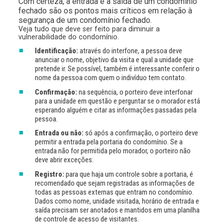
Com certeza, a entrada e a saída de um condomínio
fechado são os pontos mais críticos em relação à
segurança de um condomínio fechado.
Veja tudo que deve ser feito para diminuir a
vulnerabilidade do condomínio.
Identificação:
a​​través do interfone, a pessoa deve
anunciar o nome, objetivo da visita e qual a unidade que
pretende ir. Se possível, também é interessante conferir o
nome da pessoa com quem o indivíduo tem contato.
Confirmação:
na sequência, o porteiro deve interfonar
para a unidade em questão e perguntar se o morador está
esperando alguém e citar as informações passadas pela
pessoa.
Entrada ou não:
só após a confirmação, o porteiro deve
permitir a entrada pela portaria do condomínio. Se a
entrada não for permitida pelo morador, o porteiro não
deve abrir exceções.
Registro:
para que haja um controle sobre a portaria, é
recomendado que sejam registradas as informações de
todas as pessoas externas que entram no condomínio.
Dados como nome, unidade visitada, horário de entrada e
saída precisam ser anotados e mantidos em uma planilha
de controle de acesso de visitantes.