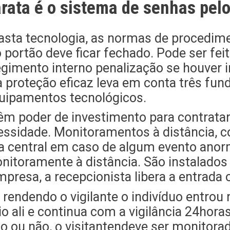
ata é o sistema de senhas pelo
sta tecnologia, as normas de procedime
o portão deve ficar fechado. Pode ser f
regimento interno penalização se houver 
a proteção eficaz leva em conta três f
uipamentos tecnológicos.
m poder de investimento para contratar 
essidade. Monitoramentos à distância, 
a central em caso de algum evento anorm
nitoramente à distância. São instalado
presa, a recepcionista libera a entrada 
 rendendo o vigilante o indivíduo entrou
o ali e continua com a vigilância 24horas,
io ou não, o visitantendeve ser monitora