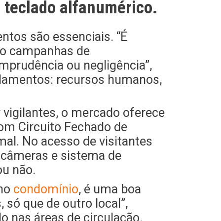
 teclado alfanumérico.
ntos são essenciais. “É
eito campanhas de
imprudência ou negligência”,
undamentos: recursos humanos,
vigilantes, o mercado oferece
com Circuito Fechado de
al. No acesso de visitantes
s câmeras e sistema de
ou não.
 no
condomínio
, é uma boa
 só que de outro local”,
do nas áreas de circulação.