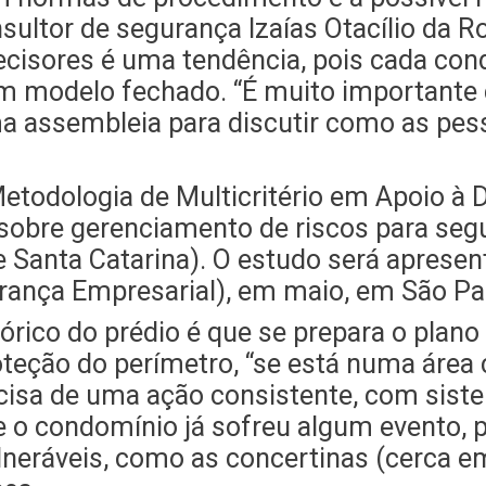
ltor de segurança Izaías Otacílio da R
cisores é uma tendência, pois cada co
um modelo fechado. “É muito importante 
ma assembleia para discutir como as pe
rabilidades do condomínio
todologia de Multicritério em Apoio à D
sobre gerenciamento de riscos para segu
e Santa Catarina). O estudo será aprese
urança Empresarial), em maio, em São Pa
tórico do prédio é que se prepara o plan
eção do perímetro, “se está numa área c
ecisa de uma ação consistente, com sis
Se o condomínio já sofreu algum evento,
neráveis, como as concertinas (cerca em