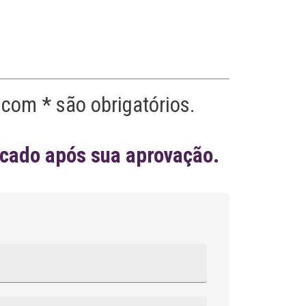
e
:
com * são obrigatórios.
icado após sua aprovação.