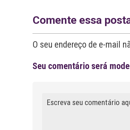
Comente essa post
O seu endereço de e-mail n
Seu comentário será moder
Comentário
A
l
t
e
r
n
a