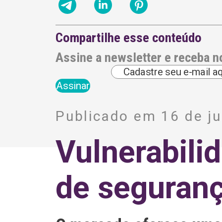
Compartilhe esse conteúdo
Assine a newsletter e receba n
A
l
Publicado em 16 de j
t
e
r
Vulnerabili
n
a
t
i
de seguranç
v
e
: