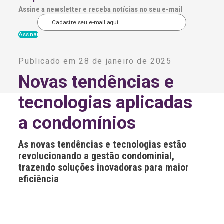
Assine a newsletter e receba notícias no seu e-mail
A
l
Publicado em 28 de janeiro de 2025
t
e
Novas tendências e
r
n
tecnologias aplicadas
a
t
i
a condomínios
v
e
:
As novas tendências e tecnologias estão
revolucionando a gestão condominial,
trazendo soluções inovadoras para maior
eficiência