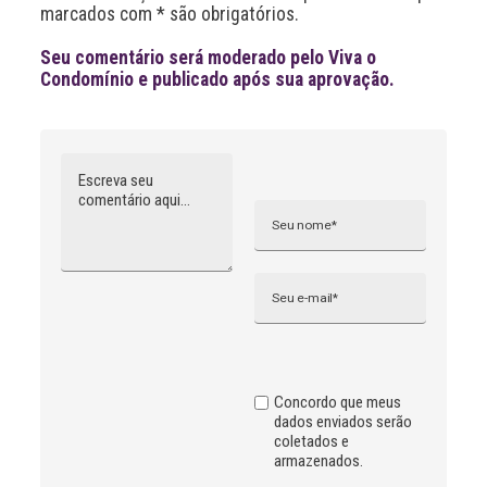
marcados com * são obrigatórios.
e
:
Seu comentário será moderado pelo Viva o
Condomínio e publicado após sua aprovação.
Comentário
Nome
A
l
t
e
r
n
Email
a
t
i
v
e
:
Concordo que meus
dados enviados serão
coletados e
armazenados.