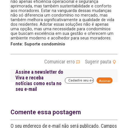
não apenas eficiência operacional e segurança
aprimorada, mas também sustentabilidade e conforto
aos moradores. Estar na vanguarda dessas mudanças
não só diferencia um condomínio no mercado, mas
também melhora significativamente a qualidade de vida
dos residentes. Adotar essas soluções não é apenas
uma opção, mas uma necessidade para condomínios
que buscam excelência em sua gestão e oferecem um
ambiente moderno e acolhedor para seus moradores.
Fonte: Suporte condomínio
Comunicar erro
Sugerir pauta
Assine a newsletter do
Viva e receba
A
notícias como esta no
l
seu e-mail
t
e
r
n
a
Comente essa postagem
t
i
O seu endereço de e-mail não será publicado. Campos
v