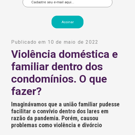
A
l
Publicado em 10 de maio de 2022
t
e
Violência doméstica e
r
n
familiar dentro dos
a
t
i
condomínios. O que
v
e
fazer?
:
Imaginávamos que a união familiar pudesse
facilitar o convívio dentro dos lares em
razão da pandemia. Porém, causou
problemas como violência e divórcio