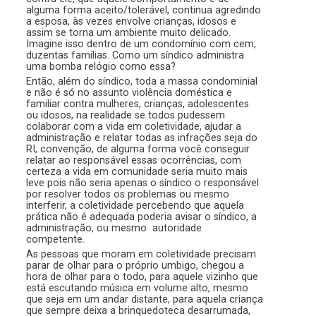
alguma forma aceito/tolerável, continua agredindo
a esposa, às vezes envolve crianças, idosos e
assim se torna um ambiente muito delicado.
Imagine isso dentro de um condomínio com cem,
duzentas famílias. Como um síndico administra
uma bomba relógio como essa?
Então, além do síndico, toda a massa condominial
e não é só no assunto violência doméstica e
familiar contra mulheres, crianças, adolescentes
ou idosos, na realidade se todos pudessem
colaborar com a vida em coletividade, ajudar a
administração e relatar todas as infrações seja do
RI, convenção, de alguma forma você conseguir
relatar ao responsável essas ocorrências, com
certeza a vida em comunidade seria muito mais
leve pois não seria apenas o síndico o responsável
por resolver todos os problemas ou mesmo
interferir, a coletividade percebendo que aquela
prática não é adequada poderia avisar o síndico, a
administração, ou mesmo autoridade
competente.
As pessoas que moram em coletividade precisam
parar de olhar para o próprio umbigo, chegou a
hora de olhar para o todo, para aquele vizinho que
está escutando música em volume alto, mesmo
que seja em um andar distante, para aquela criança
que sempre deixa a brinquedoteca desarrumada,