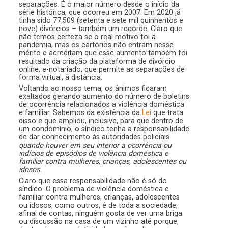
separações. É o maior número desde o início da
série histórica, que ocorreu em 2007. Em 2020 já
tinha sido 77.509 (setenta e sete mil quinhentos e
nove) divórcios – também um recorde. Claro que
não temos certeza se o real motivo foi a
pandemia, mas os cartórios não entram nesse
mérito e acreditam que esse aumento também foi
resultado da criação da plataforma de divórcio
online, e-notariado, que permite as separações de
forma virtual, à distância.
Voltando ao nosso tema, os ânimos ficaram
exaltados gerando aumento do número de boletins
de ocorrência relacionados a violência doméstica
e familiar. Sabemos da existência da
Lei
que trata
disso e que ampliou, inclusive, para que dentro de
um condomínio, o síndico tenha a responsabilidade
de dar conhecimento às autoridades policiais
quando houver em seu interior a ocorrência ou
indícios de episódios de violência doméstica e
familiar contra mulheres, crianças, adolescentes ou
idosos.
Claro que essa responsabilidade não é só do
síndico. O problema de violência doméstica e
familiar contra mulheres, crianças, adolescentes
ou idosos, como outros, é de toda a sociedade,
afinal de contas, ninguém gosta de ver uma briga
ou discussão na casa de um vizinho até porque,