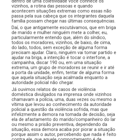
dentro de uma coletividade você conhece os
vizinhos, a rotina das pessoas e quando
acontecem situações extremas como essas não
passa pela sua cabeça que os integrantes daquela
família possam chegar nas últimas consequências.
Daí, o que antigamente escutávamos, que em briga
de marido e mulher ninguém mete a colher, eu,
particularmente entendo que, além do síndico,
todos os moradores, vizinhos, de baixo, de cima,
do lado, todos, sem exceção de alguma forma
precisam ajudar. Claro, ninguém vai tomar partido e
ajudar na briga, a intenção é tocar o interfone, a
campainha, discar 190 ou, em uma situação
extrema, um grupo de moradores se reunir e ir até
a porta da unidade, enfim, tentar de alguma forma
que aquela situação seja acalmada enquanto a
autoridade policial não chegar.
Já ouvimos relatos de casos de violência
doméstica divulgados na imprensa onde vizinhos
chamavam a polícia, uma, duas vezes ou mesmo a
vítima que levou ao conhecimento da autoridade
policial a questão da violência sofrida, mas que
infelizmente a demora na tomada de decisão, seja
ela de afastamento do marido/companheiro do lar
ou mesmo a prisão preventiva, dependendo da
situação, essa demora acaba por piorar a situação
porque assim o autor, percebendo que nada é feito
contra ele, que aquele comportamento é de