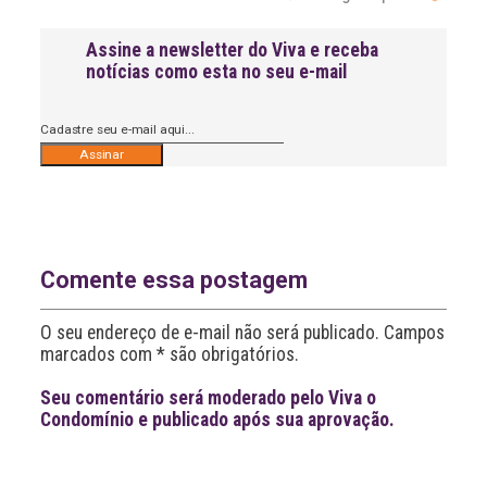
Assine a newsletter do Viva e receba
notícias como esta no seu e-mail
A
l
t
e
r
n
Comente essa postagem
a
t
O seu endereço de e-mail não será publicado. Campos
i
v
marcados com * são obrigatórios.
e
:
Seu comentário será moderado pelo Viva o
Condomínio e publicado após sua aprovação.
Leia
>
<