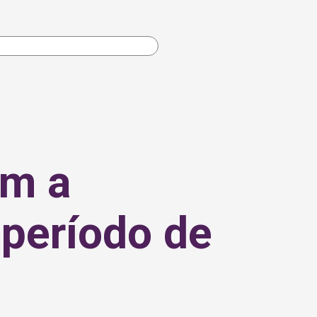
om a
 período de