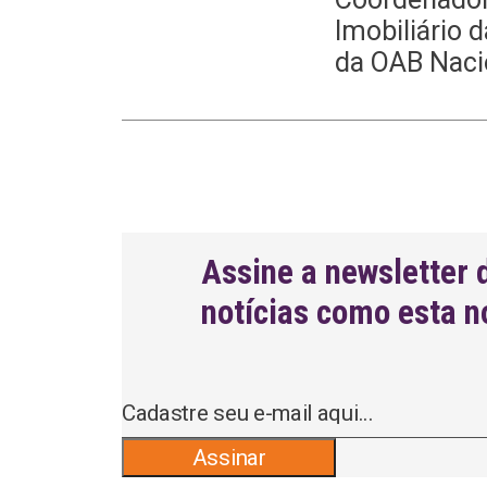
Imobiliário 
da OAB Naci
Assine a newsletter 
notícias como esta n
A