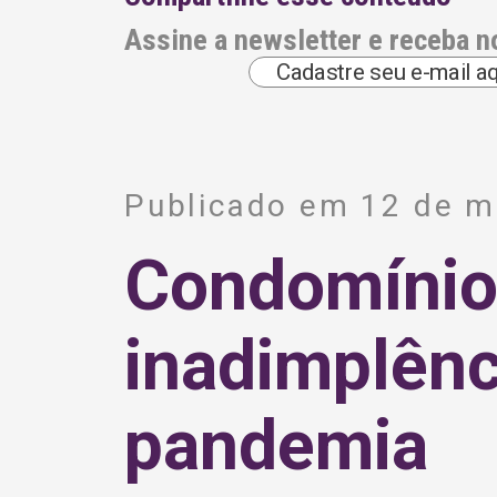
Assine a newsletter e receba n
A
l
Publicado em 12 de m
t
e
r
Condomínios
n
a
t
i
inadimplênc
v
e
:
pandemia