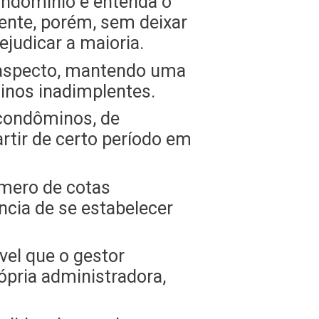
ondomínio e entenda o
nte, porém, sem deixar
ejudicar a maioria.
e aspecto, mantendo uma
inos inadimplentes.
 condôminos, de
rtir de certo período em
úmero de cotas
ncia de se estabelecer
vel que o gestor
rópria administradora,