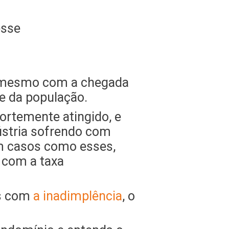
ue mesmo com a chegada
ade da população.
ortemente atingido, e
ústria sofrendo com
m casos como esses,
 com a taxa
is com
a inadimplência
, o